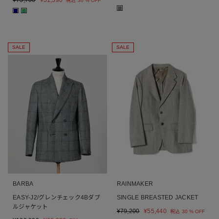
¥
73,700
¥
51,590
税込
30 % OFF
■
■
■
SALE
SALE
BARBA
RAINMAKER
EASY-J2/グレンチェック4Bダブ
SINGLE BREASTED JACKET
ルジャケット
¥
79,200
¥
55,440
税込
30 % OFF