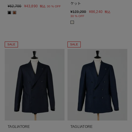
ケット
¥
62,700
¥
43,890
税込
30 % OFF
¥
123,200
¥
86,240
税込
■
■
30 % OFF
■
SALE
SALE
TAGLIATORE
TAGLIATORE