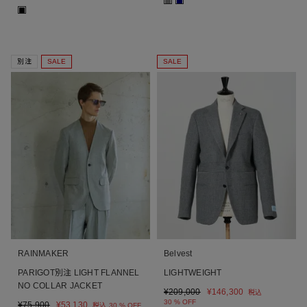
■
■
■
別注
SALE
SALE
RAINMAKER
Belvest
PARIGOT別注 LIGHT FLANNEL
LIGHTWEIGHT
NO COLLAR JACKET
¥
209,000
¥
146,300
税込
30 % OFF
¥
75,900
¥
53,130
税込
30 % OFF