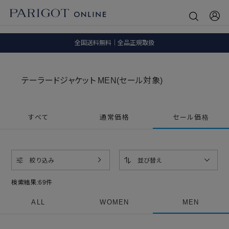
8.5 wedに会員プログラムが生まれ変わります！
SALE ITEM 2BUY 10%OFF
全国送料無料｜全品正規取扱
8.5 wedに会員プログラムが生まれ変わります！
テーラードジャケット MEN(セール対象)
すべて
通常価格
セール価格
絞り込み
並び替え
検索結果:
69
件
ALL
WOMEN
MEN