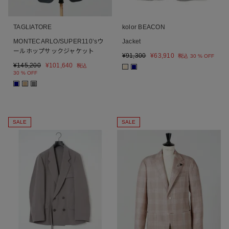
TAGLIATORE
kolor BEACON
MONTECARLO/SUPER110’sウ
Jacket
ールホップサックジャケット
¥
91,300
¥
63,910
税込
30 % OFF
¥
145,200
¥
101,640
税込
■
■
30 % OFF
■
■
■
SALE
SALE