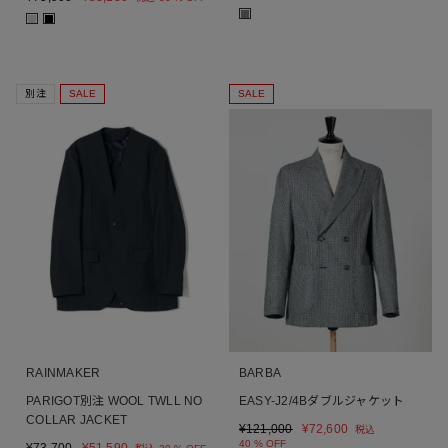
■
■
■
別注
SALE
SALE
RAINMAKER
BARBA
PARIGOT別注 WOOL TWLL NO
EASY-J2/4Bダブルジャケット
COLLAR JACKET
¥
121,000
¥
72,600
税込
40 % OFF