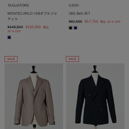
TAGLIATORE
UJOH
MONTECARLO / 6Bダブルジャ
2BS Belt JKT
ケット
¥
82,500
¥
57,750
税込
30 % OFF
¥
148,500
¥
103,950
税込
■
■
30 % OFF
■
SALE
SALE