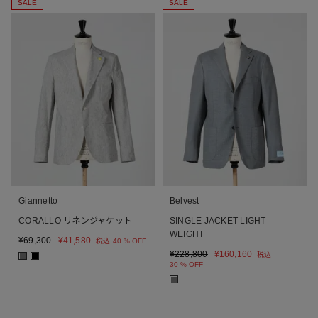
SALE
SALE
Giannetto
Belvest
CORALLO リネンジャケット
SINGLE JACKET LIGHT
WEIGHT
¥
69,300
¥
41,580
税込
40 % OFF
¥
228,800
¥
160,160
税込
■
■
30 % OFF
■