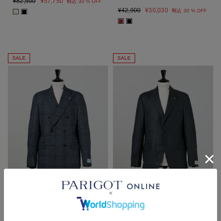
¥
82,500
¥
57,750
税込
30 % OFF
¥
42,900
¥
30,030
税込
30 % OFF
■
■
■
■
SALE
SALE
Belvest
Belvest
LIGHTWEIGHT DOUBLE
LIGHTWEIGHT SINGLE
JACKET
JACKET