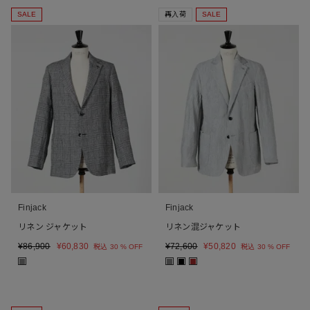
SALE
再入荷
SALE
Finjack
Finjack
リネン ジャケット
リネン混ジャケット
¥
86,900
¥
60,830
¥
72,600
¥
50,820
税込
30 % OFF
税込
30 % OFF
■
■
■
■