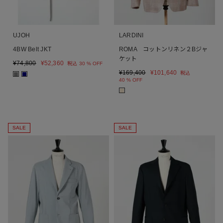
UJOH
LARDINI
4BW Belt JKT
ROMA コットンリネン２Bジャ
ケット
¥
74,800
¥
52,360
税込
30 % OFF
¥
169,400
¥
101,640
税込
■
■
40 % OFF
■
SALE
SALE