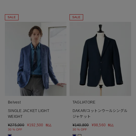
SALE
SALE
Belvest
TAGLIATORE
SINGLE JACKET LIGHT
DAKAR/コットンウールシングル
WEIGHT
ジャケット
¥
275,000
¥
192,500
¥
140,800
¥
98,560
税込
税込
30 % OFF
30 % OFF
■
■
■