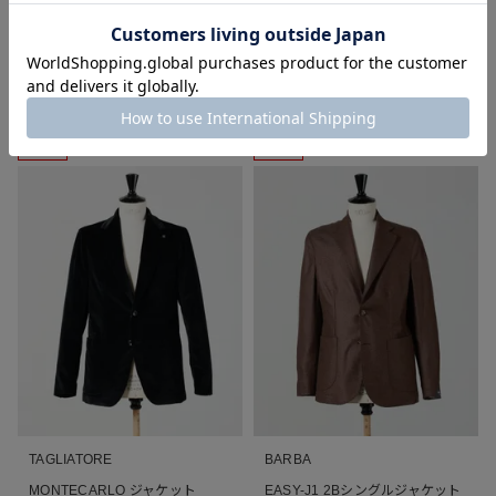
¥
242,000
¥
169,400
¥
280,500
¥
196,350
税込
税込
30 % OFF
30 % OFF
■
■
■
SALE
SALE
TAGLIATORE
BARBA
MONTECARLO ジャケット
EASY-J1 2Bシングルジャケット