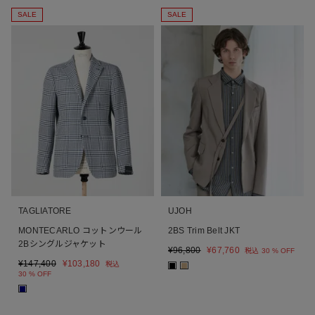
SALE
SALE
TAGLIATORE
UJOH
MONTECARLO コットンウール
2BS Trim Belt JKT
2Bシングルジャケット
¥
96,800
¥
67,760
税込
30 % OFF
¥
147,400
¥
103,180
税込
■
■
30 % OFF
■