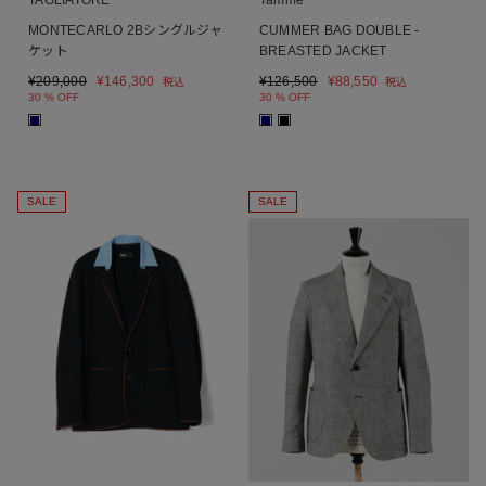
MONTECARLO 2Bシングルジャ
CUMMER BAG DOUBLE -
ケット
BREASTED JACKET
¥
209,000
¥
146,300
¥
126,500
¥
88,550
税込
税込
30 % OFF
30 % OFF
■
■
■
SALE
SALE