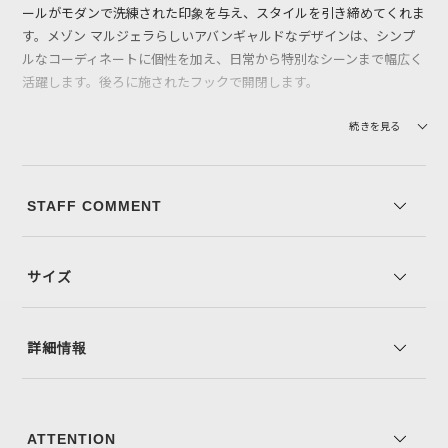
ールがモダンで洗練された印象を与え、スタイルを引き締めてくれま
す。メゾン マルジェラらしいアバンギャルドなデザインは、シンプ
ルなコーディネートに個性を加え、日常から特別なシーンまで幅広く
活躍します。後ろに施されたフックで開閉します。
【素材】 柔らかなナッパレザーが足に馴染み、驚くほどの履き心地
続きを見る
を実現します。アッパー、ライニング、インナー、ソールすべてにカ
ーフレザーを使用し、上質感と耐久性を兼ね備えています。コントラ
ストを加えるラバーソールは、滑りにくく安定感を提供し、デザイン
STAFF COMMENT
と機能性を両立させています。全体的に上品な光沢があり、時間とと
もに味わい深くなり、愛用するほどに魅力を増します。
サイズ
※コーディネートアイテムは別売りとなります。
※写真は実際のカラーと若干相違する場合がございます。あらかじめ
ご了承ください。
詳細情報
※サイズ表記は弊社規定によるものを表示しております。
ATTENTION