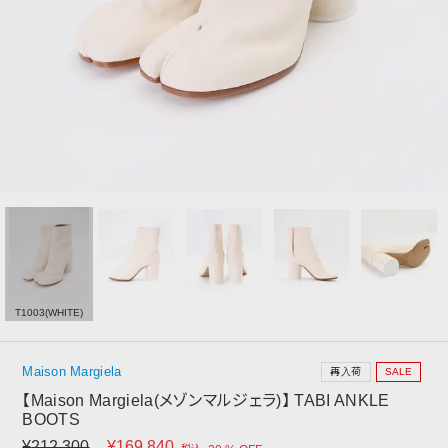
T1003(WHITE)
Maison Margiela
再入荷
SALE
【Maison Margiela(メゾンマルジェラ)】 TABI ANKLE
BOOTS
¥
212,300
¥
169,840