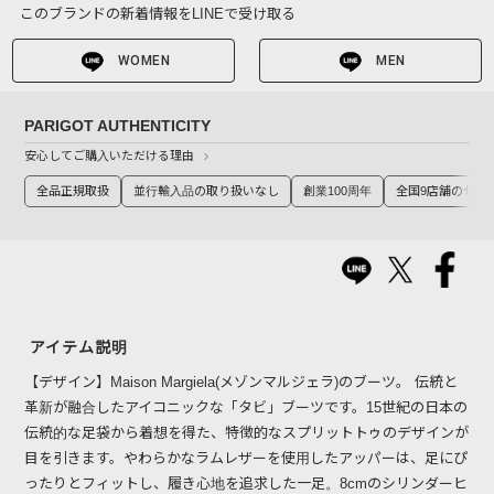
このブランドの新着情報をLINEで受け取る
WOMEN
MEN
PARIGOT AUTHENTICITY
安心してご購入いただける理由
全品正規取扱
並行輸入品の取り扱いなし
創業100周年
全国9店舗のセレ
アイテム説明
【デザイン】Maison Margiela(メゾンマルジェラ)のブーツ。 伝統と
革新が融合したアイコニックな「タビ」ブーツです。15世紀の日本の
伝統的な足袋から着想を得た、特徴的なスプリットトゥのデザインが
目を引きます。やわらかなラムレザーを使用したアッパーは、足にぴ
ったりとフィットし、履き心地を追求した一足。8cmのシリンダーヒ