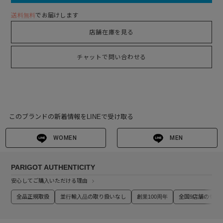
送料無料
でお届けします
店舗在庫を見る
チャットで問い合わせる
このブランドの新着情報をLINEで受け取る
WOMEN
MEN
PARIGOT AUTHENTICITY
安心してご購入いただける理由
全品正規取扱
並行輸入品の取り扱いなし
創業100周年
全国9店舗のセレ