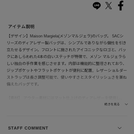
アイテム説明
【デザイン】Maison Margiela(メゾンマルジェラ)のバッグ。 5ACシ
リーズのディアレザー製バッグは、シンプルでありながら個性を引き
立たせるデザイン。フロントに施されたアイコニックなロゴと、バッ
クにあしらわれた4本の白いステッチが特徴で、メゾン マルジェラら
しい独自の手作業を感じさせます。内部は機能的に整理されており、
ジップポケットやフラットポケットが便利に配置。レザーショルダー
ストラップは長さ調整可能で、使いやすさとスタイリッシュさを兼ね
備えたバッグです。
【素材】 アウター素材にはマット仕上げのディアレザーを使用し、
触れた時の滑らかさと上質な質感が魅力です。レザーはしっかりとし
続きを見る
た構造を持ちながら、使い込むほどに味わいが増し、長く愛用できる
素材感を提供します。ライニングにはコットンを使用しており、柔ら
かな内側が優しく触れる感触を与えます。メタルリベットは手作業で
STAFF COMMENT
レザーで覆われ、金属部分が必要な箇所だけに露出することで、シン