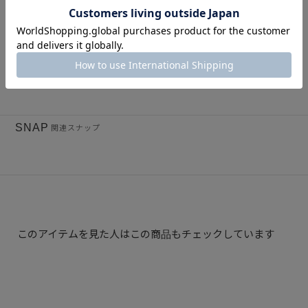
洗練されたモード感漂う【Maison Margiela(メ
ゾンマルジェラ)】より新たなアイコニックバ
ッグが登場！＃25SS
2025.05.03
BLOG
SNAP
関連スナップ
このアイテムを見た人はこの商品もチェックしています