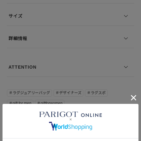
プルかつ洗練された印象を与えます。
サイズ
※写真は実際のカラーと若干相違する場合がございます。あらかじめ
ご了承ください。
※サイズ表記は弊社規定によるものを表示しております。
詳細情報
ATTENTION
＃ラグジュアリーバッグ
＃デザイナーズ
＃ラグスポ
＃gift for men
＃giftforwomen
NEWS
関連記事