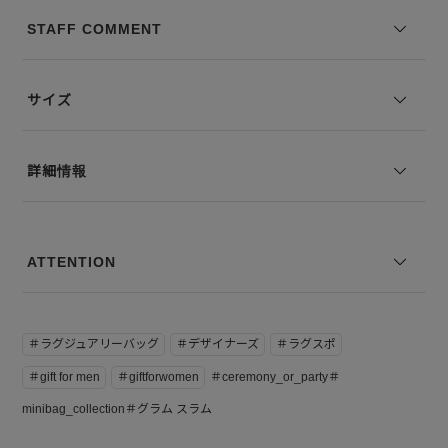
グ加工により、ふんわりとした見た目と触感が安らぎを感じさせ、特
STAFF COMMENT
別な日にも日常使いにもぴったりな仕上がりです。イタリア製ならで
はの丁寧な仕立てが、長く愛用したくなる一品です。
サイズ
【付属】Maison Margiela(メゾンマルジェラ)のロゴ入り保管袋が付属
します。
詳細情報
※コーディネートアイテムは別売りとなります。
※写真は実際のカラーと若干相違する場合がございます。あらかじめ
ご了承ください。
※サイズ表記は弊社規定によるものを表示しております。
ATTENTION
＃ラグジュアリーバッグ
＃デザイナーズ
＃ラグスポ
＃gift for men
＃giftforwomen
＃ceremony_or_party＃
minibag_collection＃グラム スラム