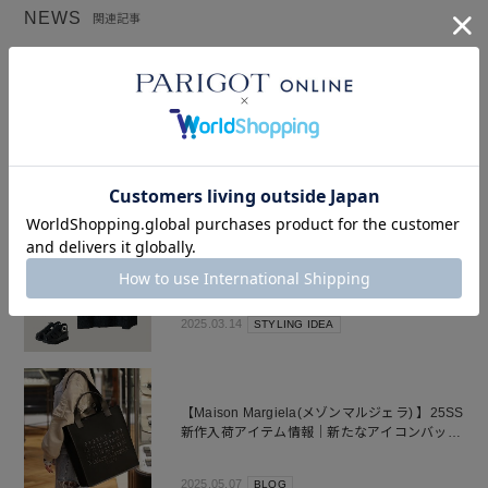
NEWS
関連記事
Maison Margielaのアイコンを、今のあなた
へ。｜Maison Margiela -ICON
COLLECTION-
2026.05.05
特集
25SS vol.6
– 春の甘めワンピはブラックで、春色の小物や
シアーアイテムを合わせて軽やかさを。 –
2025.03.14
STYLING IDEA
【Maison Margiela(メゾンマルジェラ) 】25SS
新作入荷アイテム情報｜新たなアイコンバッグ
登場。
2025.05.07
BLOG