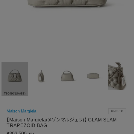
T8049(NUAGE)
Maison Margiela
UNISEX
【Maison Margiela(メゾンマルジェラ)】 GLAM SLAM
TRAPEZOID BAG
¥
302,500