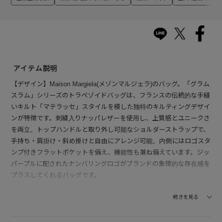
アイテム説明
【デザイン】Maison Margiela(メゾンマルジェラ)のバッグ。「グラム
スラム」シリーズのトラペゾイドバッグは、フランスの伝統的な手縫
いキルト「マテラッセ」スタイルを模した独特のキルティングデザイ
ンが特徴です。刺繍入りナッパレザーを使用し、上質感とユニークさ
を両立。トップハンドルと取り外し可能なショルダーストラップで、
手持ち・肩掛け・斜め掛けと自由にアレンジ可能。内側にはロゴスタ
ンプ付きフラットポケットを備え、機能性も兼ね備えています。ジッ
パープルに配されたナンバリングロゴがブランドの象徴的な存在感を
プラスしてくれるバッグです。
【素材】ボディには柔らかなシープレザーを使用し、手触りは滑らか
続きを見る
で上質。カーフレザーの装飾が高級感をさらに引き立てます。ライニ
ングには耐久性と軽さを兼ね備えたポリエステルを採用。キルティン