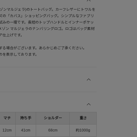
iela(メゾンマルジェラ)のトートバッグ。カーフレザーにトワルを
ズの「カバス」ショッピングバッグ。シンプルなファブリ
試みの一環です。長短のトップハンドルとインナーポケッ
メゾン マルジェラのナンバリングロゴ。ロゴはバッグ素材
ア仕上げです。
する場合がございます。あらかじめご了承ください。
のを表示しております。
マチ
持ち手
ショルダー
重さ
12cm
41cm
68cm
約1000g