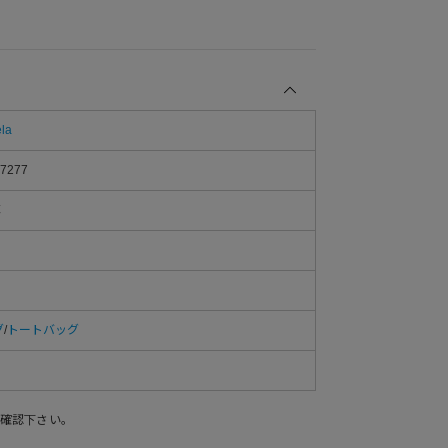
la
7277
革
グ
/
トートバッグ
確認下さい。