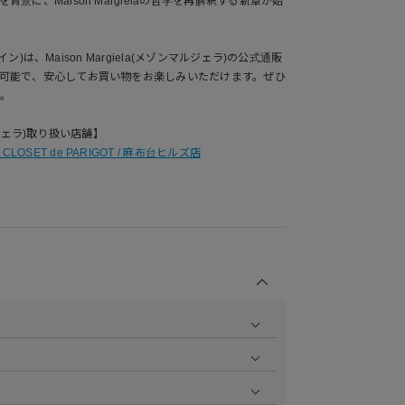
景に、Maison Margielaの哲学を再解釈する新章が始
ライン)は、Maison Margiela(メゾンマルジェラ)の公式通販
可能で、安心してお買い物をお楽しみいただけます。ぜひ
。
マルジェラ)取り扱い店舗】
 CLOSET de PARIGOT / 麻布台ヒルズ店
商品の撮影を行い、より商品の魅力をお届けできるよう
ら
をご覧ください。
作業で採寸しております。採寸情報について詳しくは上
をご覧ください。