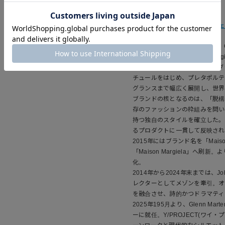
Maison Margiela(メゾンマルジ
クリエイティブ・ディレクター：Gle
1988年、デザイナーMartin M
のラグジュアリーファッションブランド
チュールをはじめ、プレタポルテ
グランスまで幅広く展開し、世界
ブランドの核となるのは、「脱構
存のファッションの枠組みを問い
持つ独自のスタイルを確立した。
るプロダクトに一貫して反映され
2015年にはブランド名を「Maison
「Maison Margiela」
化。
2014年から2024年末までは、Jo
レクターとしてメゾンを牽引。オ
を融合させ、詩的かつドラマティ
2025年195月より、Glenn 
ーに就任。Y/PROJECT(ワイ・