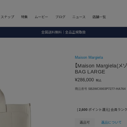
8.5 wedに会員プログラムが生まれ変わります！
フスナップ
特集
ムービー
ブログ
ニュース
店舗一覧
SALE ITEM 2BUY 10%OFF
全国送料無料｜全品正規取扱
8.5 wedに会員プログラムが生まれ変わります！
Maison Margiela
【Maison Margiela
BAG LARGE
¥
286,000
税込
商品番号
SB2WC0003P7277-HA764
[
2,600
ポイント還元]
会員ラン
返品可
返品について