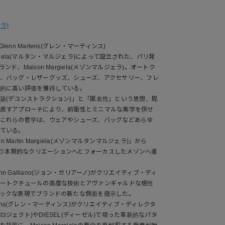
ェラ)
nn Martens(グレン・マーティンス)
argiela(マルタン・マルジェラ)によって設立された、パリ発
、Maison Margiela(メゾンマルジェラ)。オートク
、バッグ・レザーグッズ、シューズ、アクセサリー、フレ
的に高い評価を獲得している。
築(デコンストラクション)」と「匿名性」という思想。既
直すアプローチにより、前衛性とミニマルな美学を併せ
これらの哲学は、ウェアやシューズ、バッグなどあらゆ
ている。
 Martin Margiela(メゾンマルタンマルジェラ)」から
へ刷新。より本質的なクリエーションへとフォーカスしたメゾンへ進
hn Galliano(ジョン・ガリアーノ)がクリエイティブ・ディ
ートクチュールの高度な技術とアヴァンギャルドな感性
ックな表現でブランドの新たな側面を提示した。
Martens(グレン・マーティンス)がクリエイティブ・ディレクタ
プロジェクト)やDIESEL(ディーゼル)で培った革新的なパタ