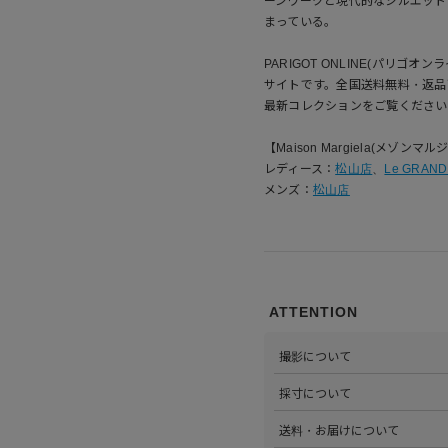
ーンワークと現代的なシルエットを背
まっている。
PARIGOT ONLINE(パリゴオン
サイトです。全国送料無料・返品
最新コレクションをご覧ください
【Maison Margiela(メゾン
レディース：
松山店
、
Le GRAND
メンズ：
松山店
ATTENTION
撮影について
>当店では自社のスタジオにて
採寸について
心がけています。詳しくは
こち
>全ての商品をひとつひとつ手
送料・お届けについて
部サイズタブか、または
こちら