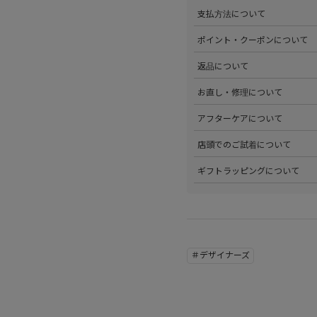
>全国送料無料でお届けいたし
支払方法について
ださい。
>以下のお支払方法からお選び
ポイント・クーポンについて
・クレジットカード払い（VISA、M
・Amazon Pay
>商品を購入するたびに100
返品について
・PayPay
す。
・代金引換(現金のみ)
>ステータスごとに加算される
>返品可能条件を満たした商品
お直し・修理について
分割払いやご利用可能なクレジ
発行中のクーポンはマイページ
確認ください。
詳しくは
こちら
をご覧ください
>パリゴオンラインでは商品の
アフターケアについて
>修理については内容を確認さ
お問い合わせくださいませ。
>商品のアフターケアについて
店頭でのご試着について
詳しくは
こちら
をご覧ください
>会員様限定サービスとして、
ギフトラッピングについて
くは
こちら
をご覧ください。
>当店ではご希望の方にギフト
にギフトラッピング希望を選択
こちら
をご覧ください。
＃デザイナーズ