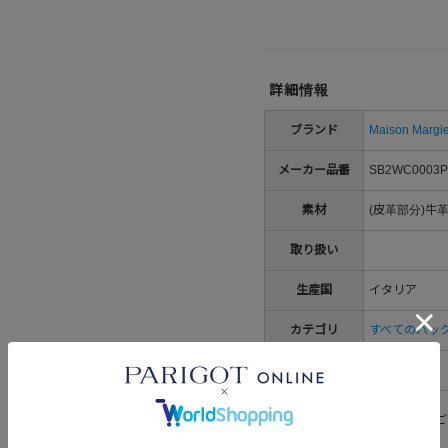
詳細情報
ブランド
Maison Margie
メーカー品番
SB2WC0003P
素材
(皮革部分)牛
取り扱い
生産国
イタリア
カテゴリ
すべてのバッ
性別
メンズ
※洗濯表示については
こちら
をご