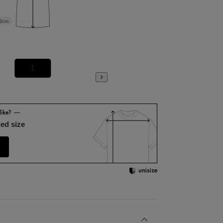
3cm
1
2
ed size