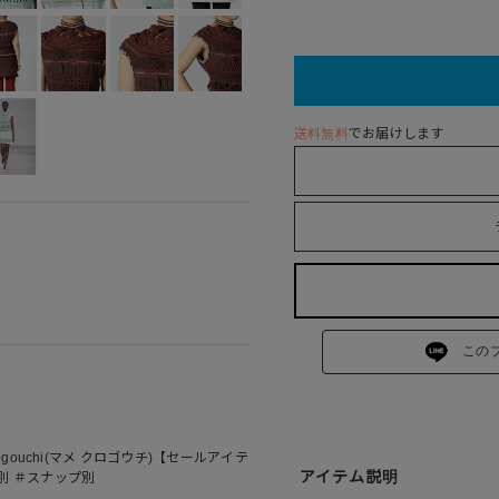
送料無料
でお届けします
この
urogouchi(マメ クロゴウチ)【セールアイテ
アイテム説明
別 ＃スナップ別