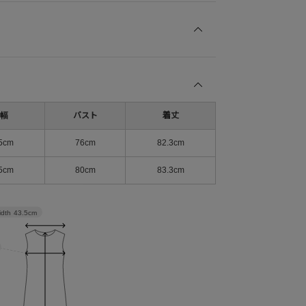
幅
バスト
着丈
5cm
76cm
82.3cm
5cm
80cm
83.3cm
idth
43.5cm