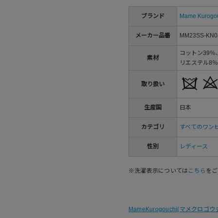
ブランド
Mame Kurogo
メーカー品番
MM23SS-KN0
コットン39％
素材
リエステル8％
取り扱い
生産国
日本
カテゴリ
すべてのワン
性別
レディース
※洗濯表示については
こちら
をご
MameKurogouchi(マメクロゴウ