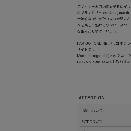
デザイナー黒河内真衣子氏はイッ
のブランド「MameKurogou
伝統的な技法を取り入れ表現され
ンを美しく魅せるワンピースや、
を生み出し続けています。
PARIGOT ONLINE(パリゴオン
サイトです。
Mame Kurogouchi(マメ
GINZA SIX店の店舗でお取り
ATTENTION
撮影について
>当店では自社のスタジオにて
採寸について
心がけています。詳しくは
こち
>全ての商品をひとつひとつ手