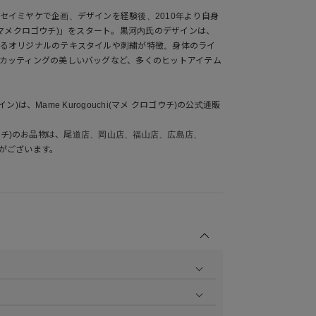
セイミヤケで企画、デザインを経験後、2010年より自身
chi(マメクロゴウチ)」をスタート。黒河内氏のデザインは、
るオリジナルのテキスタイルや刺繍が特徴。身体のライ
カッティングの美しいバッグなど、多くのヒットアイテム
ライン)は、Mame Kurogouchi(マメ クロゴウチ)の公式通販
 クロゴウチ)のお品物は、尾道店、岡山店、福山店、広島店、
扱いがございます。
商品の撮影を行い、より商品の魅力をお届けできるよう
ら
をご覧ください。
作業で採寸しております。採寸情報について詳しくは上