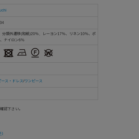
uchi
34
、分類外遷移(和紙)20％、レーヨン17％、リネン10％、ポ
、ナイロン6％
ピース・ドレス
/
ワンピース
確認下さい。
チ)