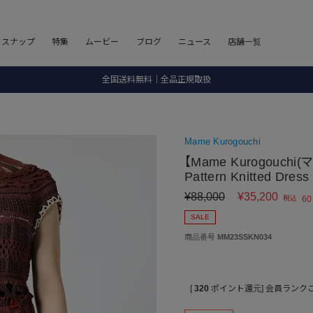
8.5 wedに会員プログラムが生まれ変わります！
フスナップ
特集
ムービー
ブログ
ニュース
店舗一覧
SALE ITEM 2BUY 10%OFF
全国送料無料｜全品正規取扱
8.5 wedに会員プログラムが生まれ変わります！
Mame Kurogouchi
【Mame Kurogouchi(
Pattern Knitted Dress
¥
88,000
¥
35,200
税込
60
SALE
商品番号
MM23SSKN034
[
320
ポイント還元]
会員ランク