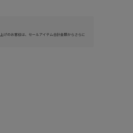
い上げのお客様は、セールアイテム合計金額からさらに
EN H168 着用サイズ：1