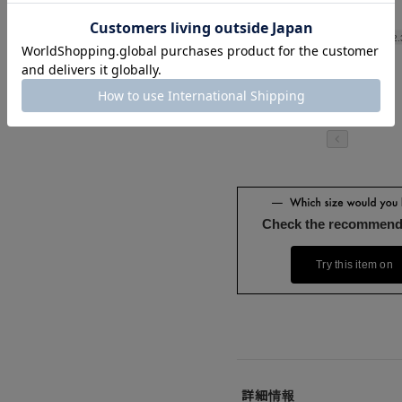
Length
82.
Check the recommend
Try this item on
詳細情報