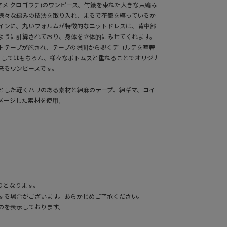
chi(マメ クロゴウチ)のワンピース。竹籤を束ねた大きな束編み
様々な編みの技法を取り入れ、まるで花籠を纏っているか
インに。丸いフォルムが特徴的なニットドレスは、背中部
ように計算されており、身体を立体的にみせてくれます。
トテープが施され、テープの隙間から覗くデコルテを華奢
としてはもちろん、様々なボトムスと重ねることでオリジナ
来るワンピースです。
とした軽くハリのある素材と綿麻のテープ、綿ギマ、コイ
メージした素材を使用。
りとなります。
する場合がございます。あらかじめご了承ください。
のを表示しております。