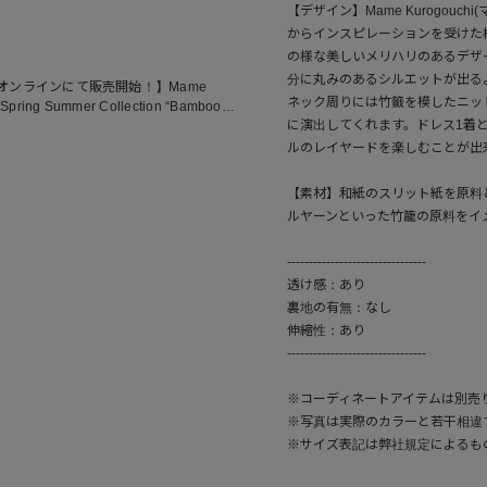
【デザイン】Mame Kurogou
からインスピレーションを受けた
の様な美しいメリハリのあるデザ
分に丸みのあるシルエットが出る
リゴオンラインにて販売開始！】Mame
ネック周りには竹籤を模したニッ
ring Summer Collection “Bamboo
に演出してくれます。ドレス1着
ルのレイヤードを楽しむことが出
【素材】和紙のスリット紙を原料
ルヤーンといった竹籠の原料をイ
--------------------------------
透け感：あり
裏地の有無：なし
伸縮性：あり
--------------------------------
※コーディネートアイテムは別売
※写真は実際のカラーと若干相違
※サイズ表記は弊社規定によるも