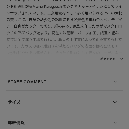
ンド創設時からMame Kurogouchiのシグネチャーアイテムとしてライ
ンナップされています。工業用素材として多く用いられるPVCの素材
の美しさに、自身の幼少期の記憶にある冬景色を重ね合わせ、デザイ
ナー自身がカッターで切り、編み込み、原型を作ったのがマメクドロ
ウチのPVCバッグ始まり。現在では裁断、パーツ加工、成型と組み
立ては全て違う工場で行われ、職人の手作業によって組み立てられて
います。ガラスの様な繊細さを湛えるバッグの表面を飾る立体モチー
フが氷柱や氷をも連想させ、持ち歩く彫刻として日々のコーディネー
トを華やかに彩ってくれるウェアラブルジュエリー。小さなチェーン
続きを見る
とバック本体はミニマルなデザインが愛らしく、アクセサリーの様な
アイコニックさで、いつものスタイルに華やぎを与えてくれます。カ
ードやリップが入る小ぶりのサイズ感が愛くるしいバッグです。
STAFF COMMENT
【付属】Mame Kurogouchi(マメ クロゴウチ)ブランドロゴが箔押しさ
れたボックスが付属します。
サイズ
※コーディネートアイテムは別売りとなります。
※写真は実際のカラーと若干相違する場合がございます。あらかじめ
詳細情報
ご了承ください。