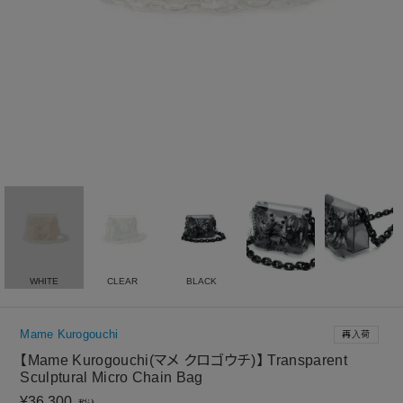
WHITE
CLEAR
BLACK
Mame Kurogouchi
再入荷
【Mame Kurogouchi(マメ クロゴウチ)】 Transparent
Sculptural Micro Chain Bag
¥
36,300