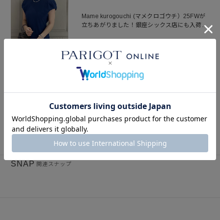
Mame kurogouchi (マメクロゴウチ）25FWが
立ちあがりました！銀座シックス店にも入荷し
ております。
2025.07.14
BLOG
結婚式のお呼ばれドレスには
【MameKurogouchi(マメクロゴウチ) 】を。ワ
ンピースやブラウスをご紹介します。
2025.06.19
BLOG
SNAP
関連スナップ