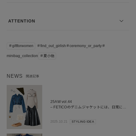
※サイズ表記は弊社規定によるものを表示しております。
ATTENTION
＃giftforwomen
＃find_out_girlish＃ceremony_or_party＃
minibag_collection
＃夏小物
NEWS
関連記事
25AW vol.44
– FETICOのデニムジャケットには、日常に馴
染むブラウンベージュの秋色小物が気分 –
2025.10.21
STYLING IDEA