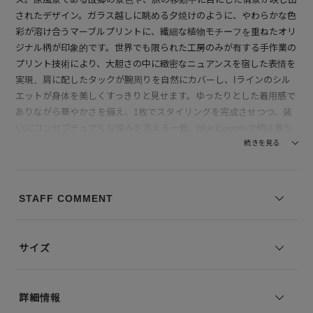
されたデザイン。ガラス越しに眺める夕焼けのように、やわらかな色
彩が溶け合うマーブルプリントに、繊細な植物モチーフを重ねたオリ
ジナル柄が印象的です。世界でも限られた工房のみが有する手作業の
プリント技術により、大胆さの中に緻密なニュアンスを宿した表情を
実現。肩に配したタックが腕周りを自然にカバーし、Iラインのシル
エットが身体を美しくすっきりと見せます。ゆったりとした着用感で
ありながら華やかさを備え、1枚でスタイリングを完成させつつ、装
いにコンセプチュアルな深みを添える一着。blueとpurpleで柄は異な
り、それぞれの表情を楽しめます。
続きを見る
【素材】 ポリエステルとポリウレタンをブレンドした軽やかなジャ
ージー素材を使用。伸縮性に優れたしなやかな生地が身体に心地よく
STAFF COMMENT
フィットし、快適な着心地を実現します。マーブルプリントの繊細な
色の重なりを引き立てる滑らかな表面感で、さらりとした肌触りと適
度な落ち感があり、動きに合わせて美しく馴染む特徴のある素材で
サイズ
す。
--------------------------------
詳細情報
透け感：ややあり