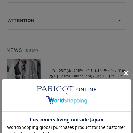
裏地の有無：なし
伸縮性：あり
--------------------------------
ATTENTION
モデル身長：168cm 着用サイズ：2
※コーディネートアイテムは別売りとなります。
NEWS
関連記事
※写真は実際のカラーと若干相違する場合がございます。あらかじめ
ご了承ください。
※サイズ表記は弊社規定によるものを表示しております。
【3月25日(水) 20時～パリゴオンラインにて発
売！】Mame Kurogouchi(マメクロゴウチ) 26
Spring Summer
2026.03.25
BLOG