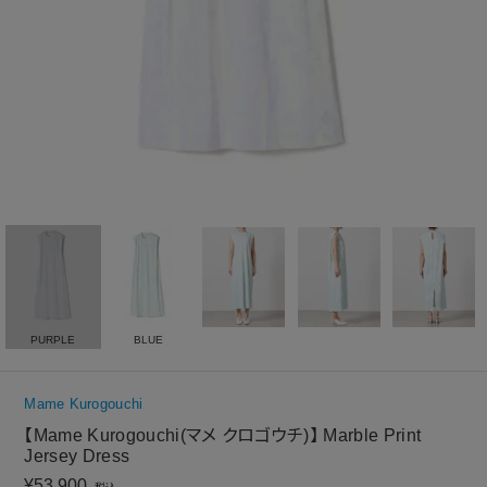
PURPLE
BLUE
Mame Kurogouchi
【Mame Kurogouchi(マメ クロゴウチ)】 Marble Print
Jersey Dress
¥
53,900