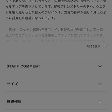
ットでありながら、しっかりと二の腕を包み込み、女性らしさとスタ
イルアップを両立させています。前後アシンメトリーの裾や、ウエス
トを細く見せる切り替えのデザインは、女性の身体が美しく見えるよ
うに計算した設計になっています。
【素材】 コットン100％を使用。インド製の生地を使用し、素材感、
風合いなどファッション性を重視してデザインされたアイテムです。
織りムラ、節、ネップ、染色およびプリントムラなどが特徴です。裏
地付きで安心感があるのも嬉しいポイントです。
続きを見る
--------------------------------
透け感：ほぼなし
STAFF COMMENT
裏地の有無：あり
伸縮性：ほぼなし
--------------------------------
サイズ
モデル身長：168 着用サイズ：36
詳細情報
※コーディネートアイテムは別売りとなります。
※写真は実際のカラーと若干相違する場合がございます。あらかじめ