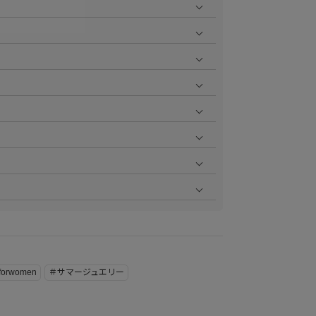
をご覧ください。
ます。お届け指定日時について詳しくは
こちら
をご覧く
いただけます。
aster、JCB、AMEX、Diners）
円で1ポイント加算される会員限定のポイントシステムで
ポイント付与率が異なります。
については返品を承っております。詳しくは
こちら
をご
ットカードなど詳しくは
こちら
をご覧ください。
よりご確認いただけます。
。
お直しは承っておりません。
せていただきますので、まずはカスタマーサポートまで
は、詳しくは
こちら
をご覧ください。
。
店頭取り寄せのご試着サービスを承っております。詳し
ラッピングを承っております。ご希望の場合はご注文時
してください。ギフトラッピングの種類におきましては
tforwomen
＃サマージュエリー