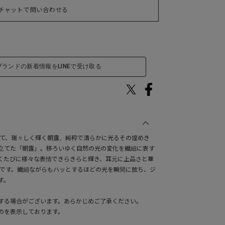
チャットで問い合わせる
ブランドの新着情報をLINEで受け取る
びて、瑞々しく輝く朝露。純粋で清らかに光るその煌めき
立てた「朝露」。移ろいゆく自然の光の変化を繊細に表す
くたびに様々な表情できらきらと輝き、耳元に上品さと華
スです。繊細ながらもハッとするほどの光を瞬間に放ち、ジ
す。
する場合がございます。あらかじめご了承ください。
のを表示しております。