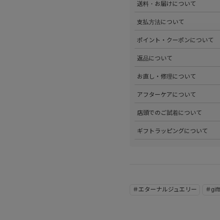
送料・お届けについて
部サイズタブか、または
こちら
>全国送料無料でお届けいたし
支払方法について
ださい。
>以下のお支払方法からお選び
ポイント・クーポンについて
・クレジットカード払い（VISA、M
・Amazon Pay
>商品を購入するたびに100
返品について
・PayPay
す。
・代金引換(現金のみ)
>ステータスごとに加算される
>返品可能条件を満たした商品
お直し・修理について
分割払いやご利用可能なクレジ
発行中のクーポンはマイページ
確認ください。
詳しくは
こちら
をご覧ください
>パリゴオンラインでは商品の
アフターケアについて
>修理については内容を確認さ
お問い合わせくださいませ。
>商品のアフターケアについて
店頭でのご試着について
詳しくは
こちら
をご覧ください
>会員様限定サービスとして、
ギフトラッピングについて
くは
こちら
をご覧ください。
>当店ではご希望の方にギフト
にギフトラッピング希望を選択
こちら
をご覧ください。
＃エターナルジュエリー
＃gif