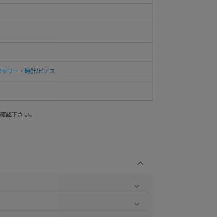
セサリー・時計
/
ピアス
確認下さい。
商品の撮影を行い、より商品の魅力をお届けできるよう
ら
をご覧ください。
作業で採寸しております。採寸情報について詳しくは上