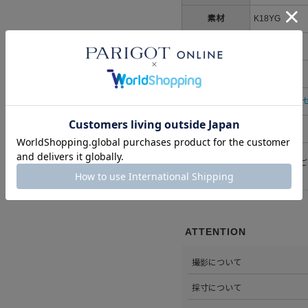
素材
K18YG
取り扱い
生産国
カテゴリ
すべてのアク
性別
レディース
※洗濯表示については
こちら
をご
ATTENTION
撮影について
>当店では自社のスタジオにて
採寸について
心がけています。詳しくは
こち
>全ての商品をひとつひとつ手