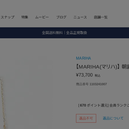
8.5 wedに会員プログラムが生まれ変わります！
フスナップ
特集
ムービー
ブログ
ニュース
店舗一覧
SALE ITEM 2BUY 10%OFF
全国送料無料｜全品正規取扱
8.5 wedに会員プログラムが生まれ変わります！
MARIHA
【MARIHA(マリハ)】 朝
¥
73,700
税込
商品番号
1103241007
[
670
ポイント還元]
会員ランク
返品不可
返品について