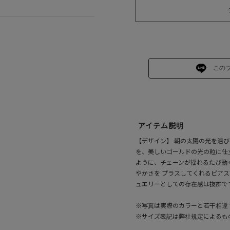
この
アイテム説明
【デザイン】 朝の太陽の光を浴
を、美しいゴールドの光の粒に仕
ように、チェーンが揺れるたび動
やかさを プラスしてくれるピア
ュエリーとしての存在感は抜群で
※写真は実際のカラーと若干相違
※サイズ表記は弊社規定によるも