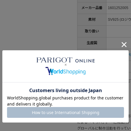
メーカー品番
1601252005
素材
SV925 (ロ
取り扱い
生産国
カテゴリ
すべてのアク
性別
レディース
※洗濯表示については
こちら
をご
MARIHA(マリハ)
「女性が装うときのときめきを形に
による「マリハ」。「花鳥風月」
グローバルに制作活動を行ってい