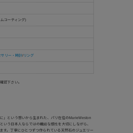
ジウムコーティング)
セサリー・時計
/
リング
確認下さい。
」という想いから生まれた、パリ在住のMarieWeston
という日本人ならではの繊細な感性を大切にしながら、
ます。丁寧にひとつずつ作られている天然石のジュエリー