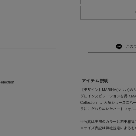
この
アイテム説明
Selection
【デザイン】MARIHA(マリハ
グにインスピレーションを得てMARI
Collection」。人気シリー
うにこだわりぬいたハートフォル
※写真は実際のカラーと若干相違
※サイズ表記は弊社規定によるも