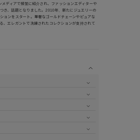
ョンメディアで頻繁に紹介され、ファッションエディターや
つき、話題となりました。2010年、新たにジュエリーの
ションをスタート。華奢なゴールドチェーンやピュアな
る、エレガントで洗練されたコレクションが支持されて
商品の撮影を行い、より商品の魅力をお届けできるよう
ら
をご覧ください。
作業で採寸しております。採寸情報について詳しくは上
をご覧ください。
ます。お届け指定日時について詳しくは
こちら
をご覧く
いただけます。
aster、JCB、AMEX、Diners）
円で1ポイント加算される会員限定のポイントシステムで