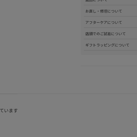
・PayPay
す。
・代金引換(現金のみ)
>ステータスごとに加算される
>返品可能条件を満たした商品
お直し・修理について
分割払いやご利用可能なクレジ
発行中のクーポンはマイページ
確認ください。
詳しくは
こちら
をご覧ください
>パリゴオンラインでは商品の
アフターケアについて
>修理については内容を確認さ
お問い合わせくださいませ。
>商品のアフターケアについて
店頭でのご試着について
詳しくは
こちら
をご覧ください
>会員様限定サービスとして、
ギフトラッピングについて
くは
こちら
をご覧ください。
>当店ではご希望の方にギフト
にギフトラッピング希望を選択
こちら
をご覧ください。
ています