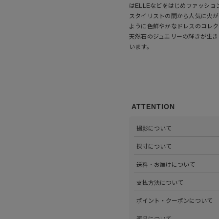
はELLEなどをはじめファッシ
スタイリストの間から人気に火が
ように色鮮やかなドレスのコレク
天然石のジュエリーの輝きが生き
います。
ATTENTION
撮影について
>当店では自社のスタジオにて
採寸について
心がけています。詳しくは
こち
>全ての商品をひとつひとつ手
送料・お届けについて
部サイズタブか、または
こちら
>全国送料無料でお届けいたし
支払方法について
ださい。
>以下のお支払方法からお選び
ポイント・クーポンについて
・クレジットカード払い（VISA、M
・Amazon Pay
>商品を購入するたびに100
返品について