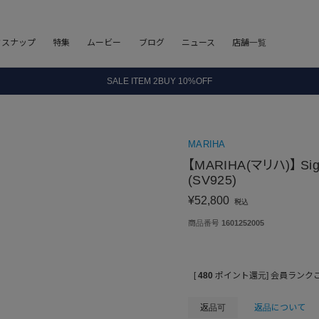
フスナップ
特集
ムービー
ブログ
ニュース
店舗一覧
8.5 wedに会員プログラムが生まれ変わります！
SALE ITEM 2BUY 10%OFF
全国送料無料｜全品正規取扱
8.5 wedに会員プログラムが生まれ変わります！
MARIHA
【MARIHA(マリハ)】 Sig
(SV925)
¥
52,800
税込
商品番号
1601252005
[
480
ポイント還元]
会員ランク
返品可
返品について