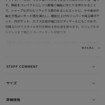
す。肩幅をコンパクトにしつつ身幅と袖幅にゆとりを持たせること
で、シャープながらもリラックス感のあるシルエットに。やや長めの
袖丈が程よいモード感を演出し、鏡面仕上げのジッパーや両玉縁ポケ
ット、内ポケット、カフス仕様の袖口などディテールにもこだわり、
羽織るだけでスタイルを引き締める存在感を放ちます。カジュアルか
らドレスまで幅広くコーディネート可能です。
【素材】ウール85％、シルク10％、カシミア5％のビーバー生地を使
用。触れた瞬間に感じるしっとりとした滑らかさと、光を受けるたび
続きを見る
に上品な艶が浮かぶ質感が特徴です。柔らかくも適度な厚みを持ち、
空気を含むような軽やかさと保温性を両立。裏地にはキュプラサテン
を採用し、袖通しが滑らかで快適な着心地です。高級原料ならではの
STAFF COMMENT
ヌメリ感と起毛の繊細さが、上質な印象をさらに高めます。
--------------------------------
サイズ
透け感：なし
裏地の有無：なし
伸縮性：なし
詳細情報
--------------------------------