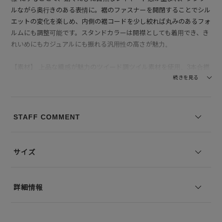
ルながら奥行きのある表情に。裾のファスナーを開閉することでシル
エットの変化を楽しめ、内側の裾コードを少し絞れば丸みのあるフォ
ルムにも調整可能です。スタンドカラーは開襟としても着用でき、き
れいめにもカジュアルにも振れる汎用性の高さが魅力。
【素材】 上品な織感が魅力のツイード調ツイル素材を使用。3本合撚
の糸に、黒の原着糸と染め分けを組み合わせることで、単色にはない
続きを見る
深みのあるミックス感を表現しています。減量加工を施すことで、見
た目はツイーディーでありながら驚くほど軽く、袖を通した瞬間に感
じるのは、しなやかで滑らかな肌触り。裏側のゴワつきも少なく、長
STAFF COMMENT
時間着用してもストレスを感じにくいのが特徴です。シワになりにく
く、ご自宅でのお洗濯が可能なイージーケア性も嬉しいポイント。ピ
リング（毛玉）も起こりにくく、デイリー使いからきれいめな外出シ
サイズ
ーンまで幅広く活躍します。
--------------------------------
詳細情報
透け感：あり
裏地の有無：なし
伸縮性：なし