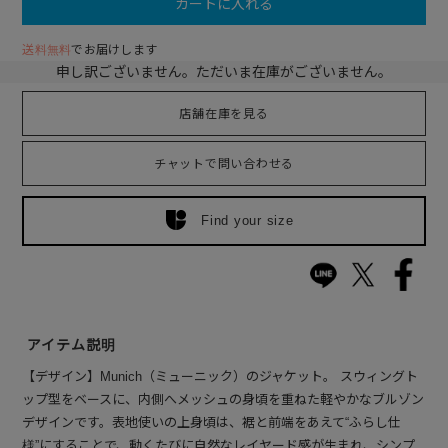
カートに入れる
送料無料
でお届けします
申し訳ございません。ただいま在庫がございません。
店舗在庫を見る
チャットで問い合わせる
Find your size
アイテム説明
【デザイン】Munich（ミューニック）のジャケット。 スウィングト
ップ型をベースに、内側へメッシュの身頃を重ねた軽やかなブルゾン
デザインです。表地使いの上身頃は、裾と前端をあえて“ふらし仕
様”にすることで、動くたびに自然なレイヤード感が生まれ、シンプ