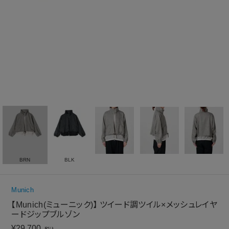
BRN
BLK
Munich
【Munich(ミューニック)】 ツイード調ツイル×メッシュレイヤ
ードジップブルゾン
¥
29,700