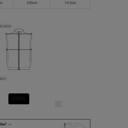
cm
100cm
74.5cm
th
43cm
.5cm
FREE