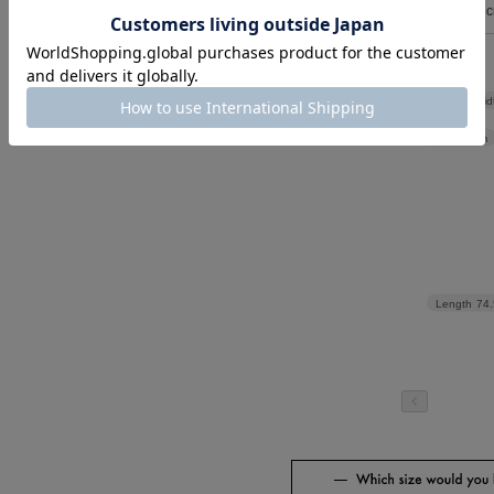
FREE
43
Shoulder wid
Width
50cm
Length
74