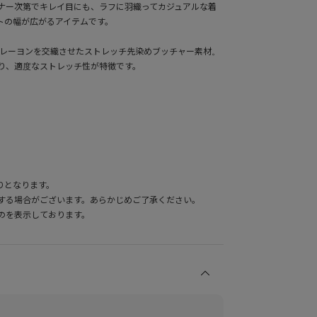
ナー次第でキレイ目にも、ラフに羽織ってカジュアルな着
トの幅が広がるアイテムです。
とレーヨンを交織させたストレッチ先染めブッチャー素材。
り、適度なストレッチ性が特徴です。
りとなります。
する場合がございます。あらかじめご了承ください。
のを表示しております。