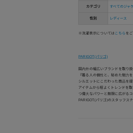
カテゴリ
すべてのジャ
性別
レディース
※洗濯表示については
こちら
をご
PARIGOT(パリゴ)
国内外の幅広いブランドを取り扱う
『着る人の個性と、秘めた魅力を
シルエットにこだわった商品を提
アイテムから程よくトレンドを取
つ偉大なパワーと無限に広がるコ
PARIGOT(パリゴ)のスタッフス