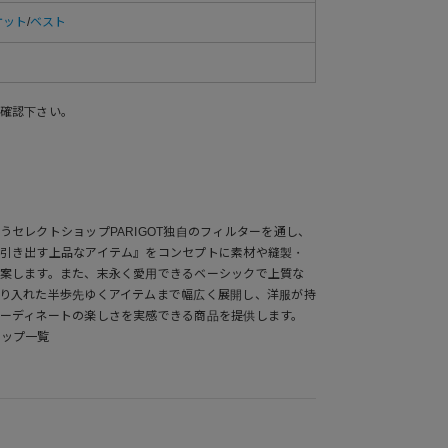
ケット
/
ベスト
確認下さい。
セレクトショップPARIGOT独自のフィルターを通し、
引き出す上品なアイテム』をコンセプトに素材や縫製・
案します。また、末永く愛用できるベーシックで上質な
り入れた半歩先ゆくアイテムまで幅広く展開し、洋服が持
ーディネートの楽しさを実感できる商品を提供します。
ナップ一覧