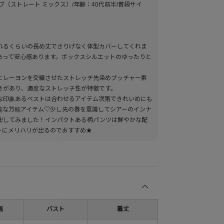
ーブ（ストレート ミックス）/年齢：40代前半/普段サイ
れるくらいの長め丈でさりげなく体型カバーしてくれま
あって安心感あります。ボックスシルエットのゆったりと
とレーヨンを交織させたストレッチ先染めブッチャー素
さがあり、適度なストレッチ性が特徴です。
な印象あるベストは合わせるアイテム次第できれいめにも
能な万能アイテム♡少し先の春を意識してシアーのインナ
出してみました！インパクトある柄パンツは鮮やかな配
トにメリハリが出るのでおすすめ★
幅
バスト
着丈