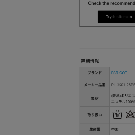
Check the recommend
Try this item on
詳細情報
ブランド
PARIGOT
メーカー品番
PL-JK01-26P
(表地)ポリエ
素材
エステル100
取り扱い
生産国
中国