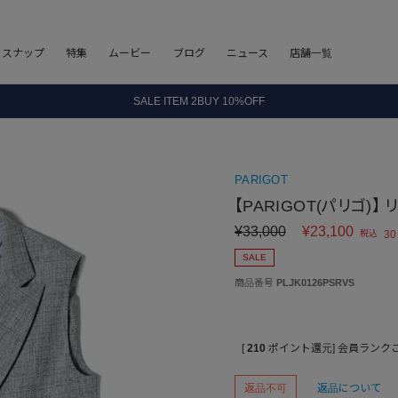
8.5 wedに会員プログラムが生まれ変わります！
フスナップ
特集
ムービー
ブログ
ニュース
店舗一覧
SALE ITEM 2BUY 10%OFF
全国送料無料｜全品正規取扱
8.5 wedに会員プログラムが生まれ変わります！
PARIGOT
【PARIGOT(パリゴ)
¥
33,000
¥
23,100
税込
30
SALE
商品番号
PLJK0126PSRVS
[
210
ポイント還元]
会員ランク
返品不可
返品について