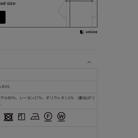
ed size
S-RVS
ステル82％、レーヨン17％、ポリウレタン1％ (裏地)ポリ
％