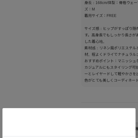
身長：168cm/体型：骨格ウェ
ズ：M
着用サイズ：FREE
サイズ感：ヒップがすっぽり隠
す。高身長でもしっかり長さが
した着心地。
素材感：リネン風ポリエステル
材。程よくドライでナチュラル
おすすめポイント：マニッシュ
カジュアルにもスタイリング可
ーとレイヤードして軽やかさを
色がとても美しくコーディネー
サイズ
サイズ
肩