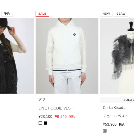
予約
SALE
NEW
26AW
V12
SOLD 
Chika Kisada
LINE HOODIE VEST
チュールベスト
¥
23,100
¥
9,240
税込
■
¥
53,900
税込
■