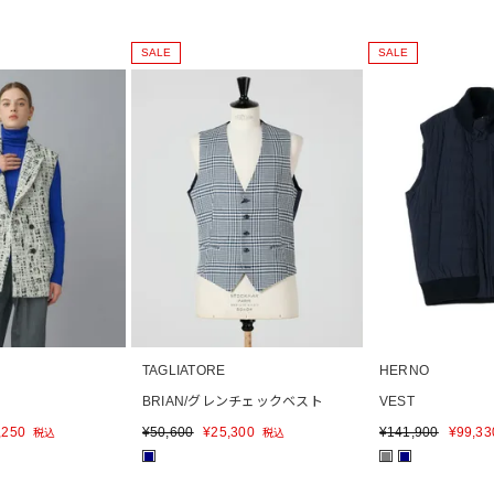
SALE
SALE
TAGLIATORE
HERNO
BRIAN/グレンチェックベスト
VEST
,250
¥
50,600
¥
25,300
¥
141,900
¥
99,33
税込
税込
■
■
■