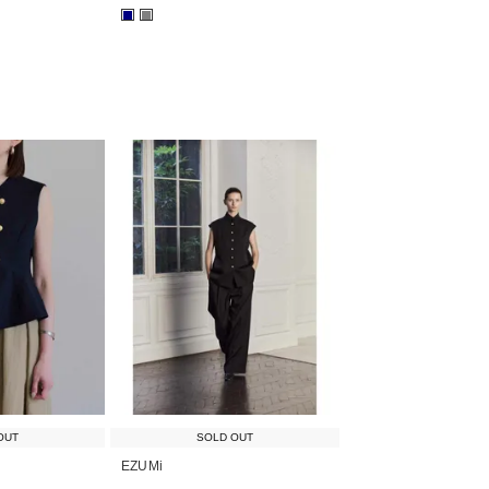
■
■
OUT
SOLD OUT
EZUMi