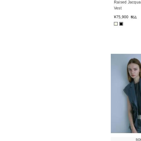
Raised Jacquar
Vest
¥
75,900
税込
■
■
SO