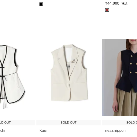
¥
44,000
税込
■
■
LD OUT
SOLD OUT
SOLD 
chi
Kaon
near.nippon