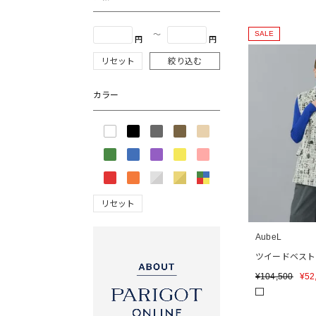
SALE
〜
円
円
リセット
絞り込む
カラー
リセット
AubeL
ツイードベスト
¥
104,500
¥
52