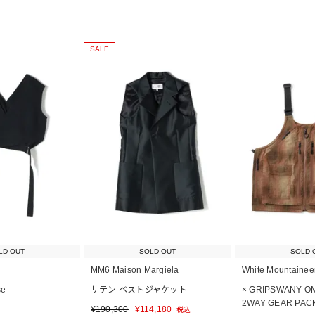
SALE
LD OUT
SOLD OUT
SOLD 
MM6 Maison Margiela
White Mountainee
se
サテン ベストジャケット
× GRIPSWANY O
2WAY GEAR PACK
¥
190,300
¥
114,180
税込