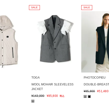
SALE
SALE
TOGA
PHOTOCOPIEU
WOOL MOHAIR SLEEVELESS
DOUBLE-BREAST
JACKET
¥
85,800
¥
51,480
¥
143,000
¥
85,800
税込
■
■
■