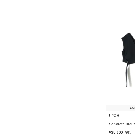
SO
UJOH
Separate Blou
¥
39,600
税込