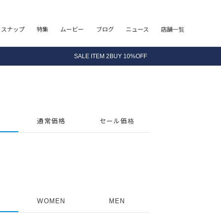
8.5 wedに会員プログラムが生まれ変わります！
フスナップ
特集
ムービー
ブログ
ニュース
店舗一覧
SALE ITEM 2BUY 10%OFF
全国送料無料｜全品正規取扱
8.5 wedに会員プログラムが生まれ変わります！
通常価格
セール価格
WOMEN
MEN