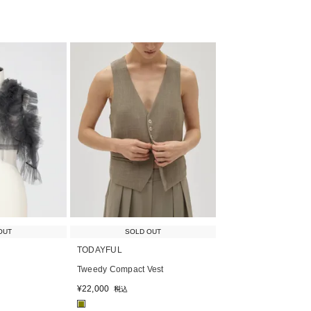
OUT
SOLD OUT
TODAYFUL
Tweedy Compact Vest
¥
22,000
税込
■