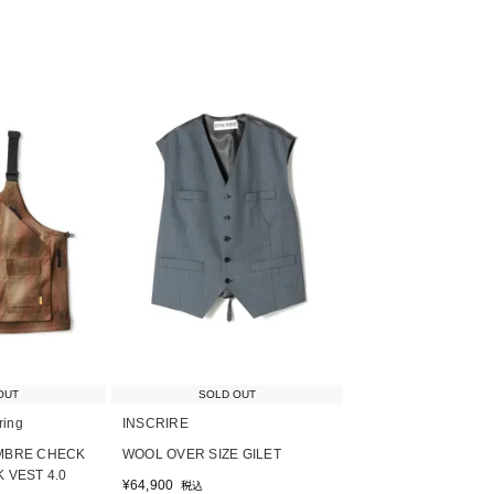
OUT
SOLD OUT
ring
INSCRIRE
MBRE CHECK
WOOL OVER SIZE GILET
 VEST 4.0
¥
64,900
税込