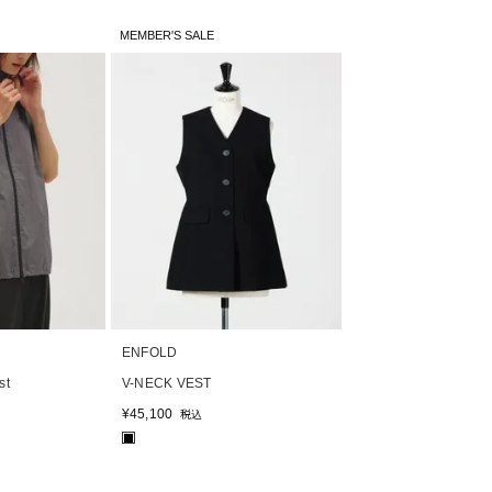
MEMBER'S SALE
ENFOLD
st
V-NECK VEST
¥
45,100
税込
■