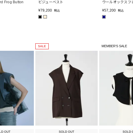
d Frog Button
ビジューベスト
ウールオックスフ
¥
79,200
¥
57,200
税込
税込
■
■
■
MEMBER'S SALE
SALE
LD OUT
SOLD OUT
SOLD 