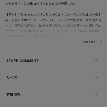
アクセサリーとの重ね付けでも存在感を発揮します。
【素材】ポリッシュ仕上げのリサイクル・スターリングシルバー925
製。表面にはホワイトロジウムプレーティングが施され、耐久性が向
上し、変色を防ぎます。触れた際の滑らかな質感と軽やかな着け心地
が特徴で、日常的に使いやすいアイテムです。シンプルでありながら
も高級感を感じさせる素材が魅力です。
続きを見る
【付属】TOMWOOD(トムウッド)専用の保存BOXが付属します。
※仕様変更の移行期間中のため、新旧いずれかの保存BOXでのお届
けとなります。あらかじめご了承ください。
STAFF COMMENT
※コーディネートアイテムは別売りとなります。
※写真は実際のカラーと若干相違する場合がございます。あらかじめ
サイズ
ご了承ください。
※サイズ表記は弊社規定によるものを表示しております。
詳細情報