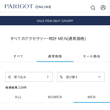
8.5 wedに会員プログラムが生まれ変わります！
SALE ITEM 2BUY 10%OFF
全国送料無料｜全品正規取扱
すべてのアクセサリー・時計 MEN(通常価格)
8.5 wedに会員プログラムが生まれ変わります！
すべて
通常価格
セール価格
絞り込み
並び替え
検索結果:
229
件
ALL
WOMEN
MEN