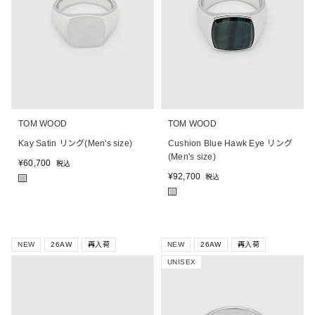
TOM WOOD
TOM WOOD
Kay Satin リング(Men's size)
Cushion Blue Hawk Eye リング
(Men's size)
¥
60,700
税込
¥
92,700
税込
■
■
NEW
26AW
再入荷
NEW
26AW
再入荷
UNISEX