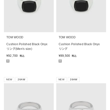
TOM WOOD
TOM WOOD
Cushion Polished Black Onyx
Cushion Polished Black Onyx
リング(Men's size)
リング
¥
92,700
¥
89,500
税込
税込
■
■
NEW
26AW
NEW
26AW