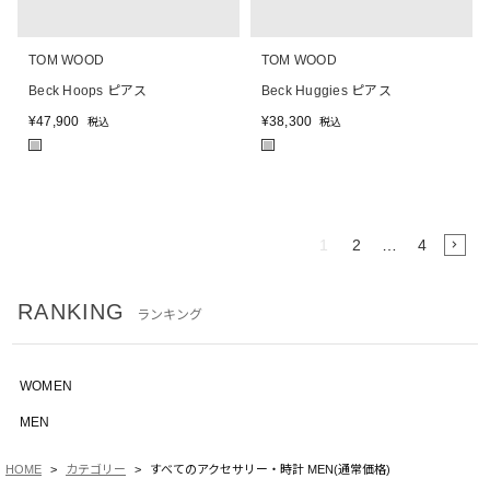
TOM WOOD
TOM WOOD
Beck Hoops ピアス
Beck Huggies ピアス
¥
47,900
¥
38,300
税込
税込
■
■
1
2
…
4
RANKING
ランキング
WOMEN
MEN
HOME
カテゴリー
すべてのアクセサリー・時計 MEN(通常価格)