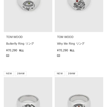
TOM WOOD
TOM WOOD
Butterfly Ring リング
Why Me Ring リング
¥
70,290
¥
70,290
税込
税込
■
■
NEW
26AW
NEW
26AW