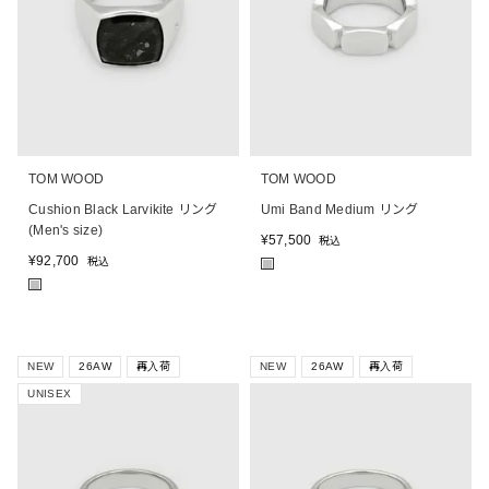
TOM WOOD
TOM WOOD
Cushion Black Larvikite リング
Umi Band Medium リング
(Men's size)
¥
57,500
税込
¥
92,700
税込
■
■
NEW
26AW
再入荷
NEW
26AW
再入荷
UNISEX