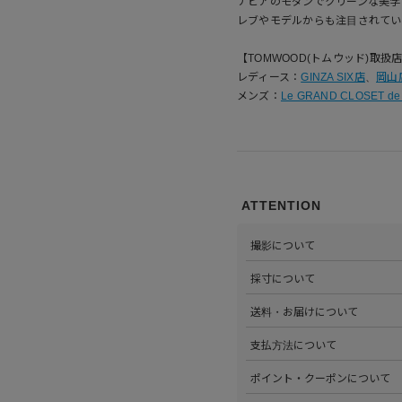
ナビアのモダンでクリーンな美学
レブやモデルからも注目されてい
【TOMWOOD(トムウッド)取扱
レディース：
GINZA SIX店
、
岡山
メンズ：
Le GRAND CLOSET de 
ATTENTION
撮影について
>当店では自社のスタジオにて
採寸について
心がけています。詳しくは
こち
>全ての商品をひとつひとつ手
送料・お届けについて
部サイズタブか、または
こちら
>全国送料無料でお届けいたし
支払方法について
ださい。
>以下のお支払方法からお選び
ポイント・クーポンについて
・クレジットカード払い（VISA、M
・Amazon Pay
>商品を購入するたびに100