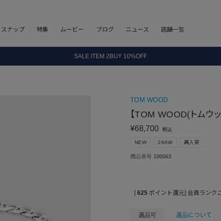
8.5 wedに会員プログラムが生まれ変わります！
フスナップ
特集
ムービー
ブログ
ニュース
店舗一覧
SALE ITEM 2BUY 10%OFF
全国送料無料｜全品正規取扱
8.5 wedに会員プログラムが生まれ変わります！
TOM WOOD
【TOM WOOD(トムウッド
¥
68,700
税込
NEW
26AW
再入荷
商品番号
100563
[
625
ポイント還元]
会員ランク
返品可
返品について