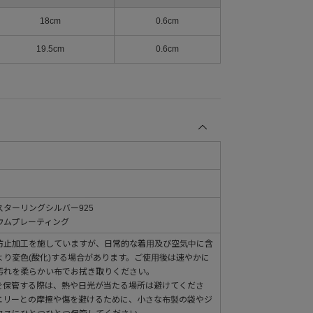
18cm
0.6cm
19.5cm
0.6cm
ターリングシルバー925
ウムプレーティング
防止加工を施していますが、日常的な着用及び空気中に含
より変色(酸化)する場合があります。ご使用後は速やかに
汚れを柔らかい布でお拭き取りください。
を保管する際は、熱や日光が当たる場所は避けてくださ
エリーとの摩擦や傷を避けるために、小さな布製の袋やジ