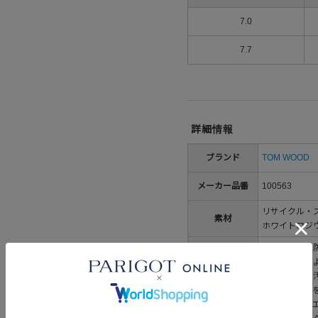
7.0
7.7
詳細情報
ブランド
TOM WOOD
メーカー品番
100563
リサイクル・ス
素材
ホワイトロジ
・全てに変色
まれる物質に
汗や皮脂等の
・ジュエリー
い。他のジュ
取り扱い