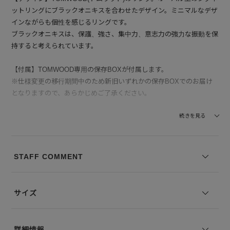
ットリングにブラックオニキスを合わせたデザイン。ミニマルなデザ
インながらも個性を感じるリングです。
ブラックオニキスは、保護、強さ、集中力、意志力の強力な振動を保
持すると考えられています。
【付属】TOMWOOD専用の保存BOXが付属します。
※仕様変更の移行期間中のため新旧いずれかの保存BOXでのお届け
となりますので、あらかじめご了承ください。
※写真は実際のカラーと若干相違する場合がございます。あらかじめ
続きを見る
ご了承ください。
※サイズ表記は弊社規定によるものを表示しております。
STAFF COMMENT
サイズ
詳細情報