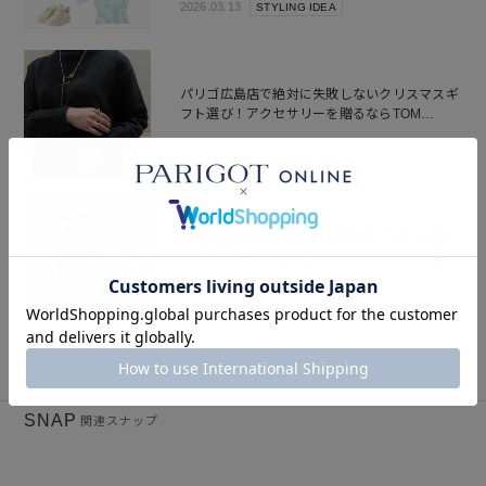
2026.03.13
STYLING IDEA
パリゴ広島店で絶対に失敗しないクリスマスギ
フト選び！アクセサリーを贈るならTOM
WOOD(トムウッド)かCharlotte Chesnais(シャ
ルロットシェネ)、この2択！！
2025.12.19
BLOG
洗練された手元になる【TOMWOOD(トムウッ
ド)】で自分らしさ引き立つスタイリング4選
2025.05.23
BLOG
SNAP
関連スナップ