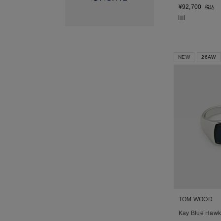
¥
92,700
税込
■
NEW
26AW
TOM WOOD
Kay Blue Ha