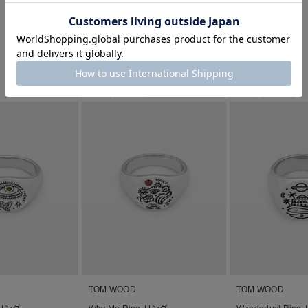
ング(Men's size)
ング
¥
92,700
¥
89,500
税込
税込
■
■
NEW
26AW
NEW
26AW
TOM WOOD
TOM WOOD