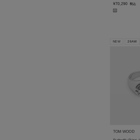
¥
70,290
税込
■
NEW
26AW
TOM WOOD