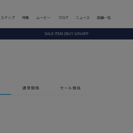
8.5 wedに会員プログラムが生まれ変わります！
フスナップ
特集
ムービー
ブログ
ニュース
店舗一覧
SALE ITEM 2BUY 10%OFF
全国送料無料｜全品正規取扱
8.5 wedに会員プログラムが生まれ変わります！
通常価格
セール価格