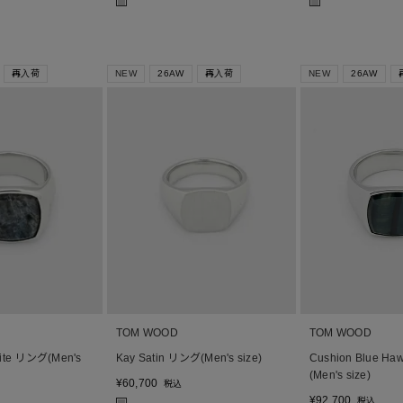
■
■
再入荷
NEW
26AW
再入荷
NEW
26AW
TOM WOOD
TOM WOOD
kite リング(Men's
Kay Satin リング(Men's size)
Cushion Blue H
(Men's size)
¥
60,700
税込
¥
92,700
税込