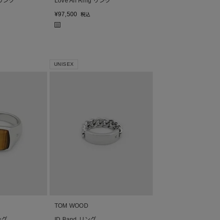
g リング
Love All Ring リング
¥
97,500
税込
■
UNISEX
TOM WOOD
リング
ID Band リング