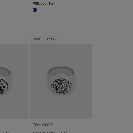
¥
89,500
税込
■
NEW
26AW
TOM WOOD