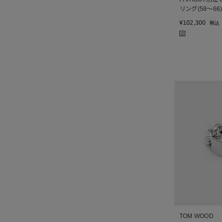
リング(58～66
¥
102,300
税込
■
TOM WOOD