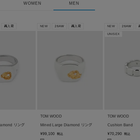
WOMEN
MEN
再入荷
NEW
26AW
再入荷
NEW
26AW
UNISEX
TOM WOOD
TOM WOOD
 Diamond リング
Mined Large Diamond リング
Cushion Band
¥
99,100
¥
70,290
税込
税込