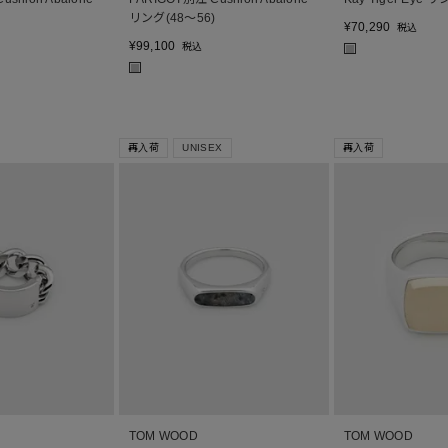
)
リング(48～56)
¥
70,290
税込
¥
99,100
税込
■
■
再入荷
UNISEX
再入荷
TOM WOOD
TOM WOOD