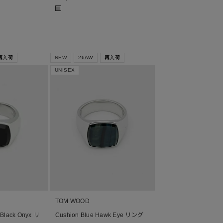
■
再入荷
NEW
26AW
再入荷
UNISEX
TOM WOOD
 Black Onyx リ
Cushion Blue Hawk Eye リング