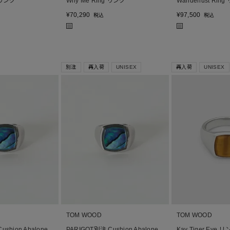
g リング
Why Me Ring リング
Wanderlust Rin
¥
70,290
¥
97,500
税込
税込
■
■
別注
再入荷
UNISEX
再入荷
UNISEX
TOM WOOD
TOM WOOD
shion Abalone
PARIGOT別注 Cushion Abalone
Kay Tiger Eye 