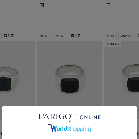
■
再入荷
NEW
26AW
再入荷
NEW
26AW
UNISEX
TOM WOOD
TOM WOOD
wk Eye リング
Cushion Polished Black Onyx リ
Cushion Polished