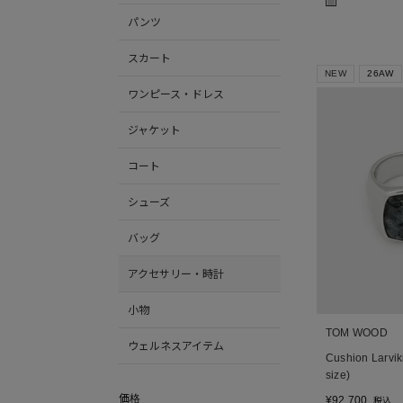
■
パンツ
スカート
NEW
26AW
ワンピース・ドレス
ジャケット
コート
シューズ
バッグ
アクセサリー・時計
小物
TOM WOOD
ウェルネスアイテム
Cushion Larvi
size)
価格
¥
92,700
税込