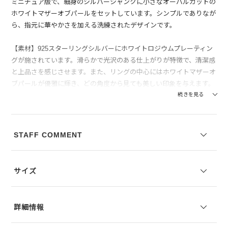
ミニチュア版で、細身のシルバーシャンクに小さなオーバルカットの
ホワイトマザーオブパールをセットしています。シンプルでありなが
ら、指元に華やかさを加える洗練されたデザインです。
【素材】925スターリングシルバーにホワイトロジウムプレーティン
グが施されています。滑らかで光沢のある仕上がりが特徴で、清潔感
と上品さを感じさせます。また、リングの中心にはホワイトマザーオ
ブパールが優雅に輝き、どの角度から見ても美しい印象を与えます。
すべての金属は100％リサイクル素材を使用し、環境にも配慮してい
続きを見る
ます。
【付属】TOMWOOD(トムウッド)専用の保存BOXが付属します。
STAFF COMMENT
※仕様変更の移行期間中のため、新旧いずれかの保存BOXでのお届
けとなります。あらかじめご了承ください。
サイズ
※コーディネートアイテムは別売りとなります。
※写真は実際のカラーと若干相違する場合がございます。あらかじめ
ご了承ください。
詳細情報
※サイズ表記は弊社規定によるものを表示しております。