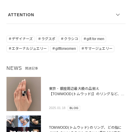
ATTENTION
＃デザイナーズ
＃ラグスポ
＃クラシコ
＃gift for men
＃エターナルジュエリー
＃giftforwomen
＃サマージュエリー
NEWS
関連記事
東京・銀座周辺最大級の品揃え
【TOMWOOD(トムウッド)】のリングなど、
GINZA SIX店のラインアップをご紹介。
2025.01.18
BLOG
TOMWOOD(トムウッド) のリング、どの指に