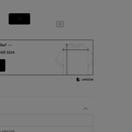
34
36
ed size
-FB0275