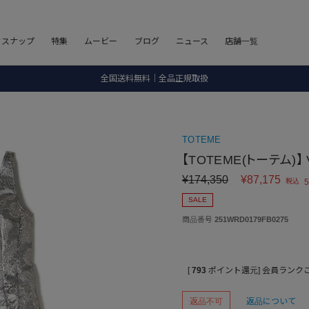
8.5 wedに会員プログラムが生まれ変わります！
フスナップ
特集
ムービー
ブログ
ニュース
店舗一覧
SALE ITEM 2BUY 10%OFF
全国送料無料｜全品正規取扱
8.5 wedに会員プログラムが生まれ変わります！
TOTEME
【TOTEME(トーテム)】 V-
¥
174,350
¥
87,175
税込
5
SALE
商品番号
251WRD0179FB0275
[
793
ポイント還元]
会員ランク
返品不可
返品について