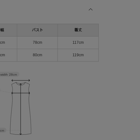
肩幅
バスト
着丈
8cm
78cm
117cm
0cm
80cm
119cm
 width
28cm
7cm