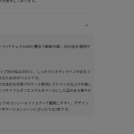
のを表示しております。
ート(ナチュラルMIX) 腰張り細身/年齢：30代後半/普段サ
ヒップ38の私は34だと、しっかりとボディラインが出るフ
るため36がベストです。
の立体的な花柄ブロケード素材にマトラッセ仕上げを施し
とリサイクルポリエステルをベースにした品のある華やか
バックのコンシールファスナーで着脱しやすく、デザイン
やオケージョンシーンにぴったりな1枚です。