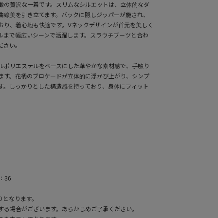
徴の贅沢な一着です。スリムなシルエットは、立体的なダ
曲線美を引き立てます。バックに隠しジッパーが施され、
おり、着心地も快適です。Vネックデザインが首元を美しく
ルまで幅広いシーンで活躍します。スラウチブーツと合わ
ださい。
ルポリエステルをベースにした華やかな素材感で、手触り
ます。花柄のブロケードが立体的に浮かび上がり、シンプ
す。しっかりとした構造感を持っており、身体にフィット
：36
りとなります。
する場合がございます。あらかじめご了承ください。