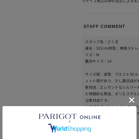
※サイズ表記は弊社規定によるも
STAFF COMMENT
スタッフ名：さくま
身長：161cm/体型：骨格ストレ
イズ：M
着用サイズ：34
サイズ感：通常、ウエスト36,
ィット感があり、少し窮屈感があ
素材感：エレガントなシルバー
た特徴的な質感。ポリエステル
な素材感です。
おすすめポイント： センター
を邪魔しないのが◎パーティー