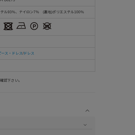
ステル93％、ナイロン7％ (裏地)ポリエステル100％
ピース・ドレス
/
ドレス
確認下さい。
商品の撮影を行い、より商品の魅力をお届けできるよう