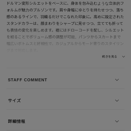
ドルマン変形シルエットをベースに、身体を包み込むような立体的フ
ォルムが魅力のブルゾンです。肩や身幅にゆとりを持たせつつ、落ち
感のあるラインで、羽織るだけでこなれた印象に。高めに設定された
スタンドカラーは、顔まわりをシャープに見せつつ、立てても折って
も表情の変化を楽しめます。裾にはドローコードを配し、シルエット
を絞ることでボリューム感の調整が可能。パンツからスカートまで
幅広いボトムスと好相性で、カジュアルからモード寄りのスタイリン
グまで対応します。
続きを見る
【素材】リサイクルポリエステルとオーガニックコットンの混合糸を
高密度に織り上げた、サスティナブルなシェルタフタ素材を使用。手
に触れると程よくハリがありながらも、硬すぎずしなやかな質感で、
STAFF COMMENT
着用時は軽やか。高密度ならではの上品な微光沢があり、カジュアル
なブルゾンでありながら大人らしい洗練された見た目を演出します。
風を通しにくく、季節の変わり目のアウターとしても実用性が高い点
サイズ
が特徴です。
--------------------------------
詳細情報
透け感：なし