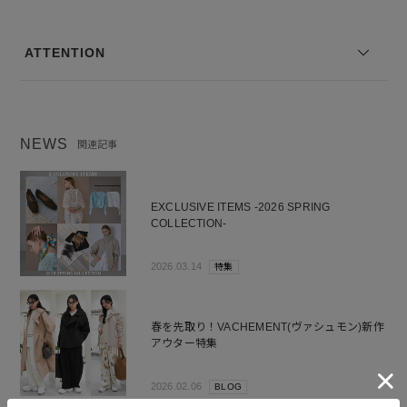
裏地の有無：なし
伸縮性：なし
--------------------------------
ATTENTION
モデル身長：168cm 着用サイズ：FREE
※コーディネートアイテムは別売りとなります。
NEWS
関連記事
※写真は実際のカラーと若干相違する場合がございます。あらかじめ
ご了承ください。
※サイズ表記は弊社規定によるものを表示しております。
EXCLUSIVE ITEMS -2026 SPRING
COLLECTION-
2026.03.14
特集
春を先取り！VACHEMENT(ヴァシュモン)新作
アウター特集
2026.02.06
BLOG