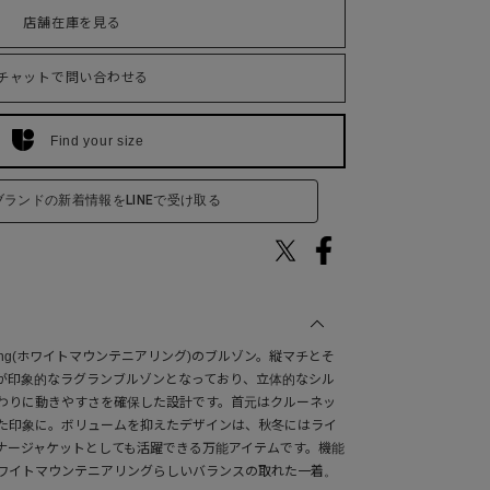
店舗在庫を見る
チャットで問い合わせる
Find your size
ブランドの新着情報をLINEで受け取る
ineering(ホワイトマウンテニアリング)のブルゾン。縦マチとそ
が印象的なラグランブルゾンとなっており、立体的なシル
わりに動きやすさを確保した設計です。首元はクルーネッ
た印象に。ボリュームを抑えたデザインは、秋冬にはライ
ナージャケットとしても活躍できる万能アイテムです。機能
ワイトマウンテニアリングらしいバランスの取れた一着。