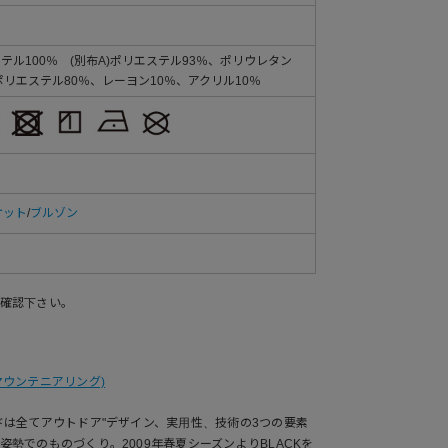
ステル100％ (別布A)ポリエステル93％、ポリウレタン
)ポリエステル80％、レーヨン10％、アクリル10％
ケット
/
ブルゾン
確認下さい。
ワイトマウンテニアリング)
ドは全てアウトドア"デザイン、実用性、技術の3つの要素
勢でのものづくり。2009年春夏シーズンよりBLACKを