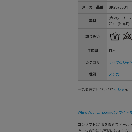
メーカー品番
BK2573504
(表地)ポリエ
素材
7％ (別布B
取り扱い
生産国
日本
カテゴリ
すべてのジャ
性別
メンズ
※洗濯表示については
こちら
をご
WhiteMountaineering(ホ
コンセプトは"服を着るフィール
を一つの形にし市場には屈しない姿