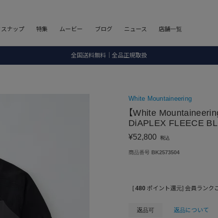
8.5 wedに会員プログラムが生まれ変わります！
フスナップ
特集
ムービー
ブログ
ニュース
店舗一覧
SALE ITEM 2BUY 10%OFF
全国送料無料｜全品正規取扱
8.5 wedに会員プログラムが生まれ変わります！
White Mountaineering
【White Mountain
DiAPLEX FLEECE B
¥
52,800
税込
商品番号
BK2573504
[
480
ポイント還元]
会員ランク
返品可
返品について