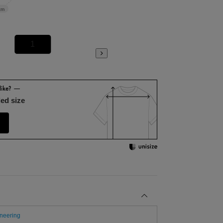
cm
1
2
ed size
neering