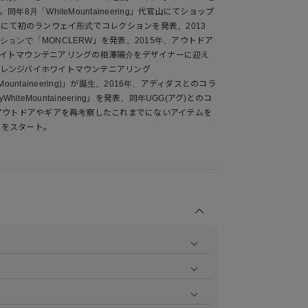
年8月「WhiteMountaineering」代官山にてショップ
ンにて初のランウェイ形式でコレクションを発表。2013
ョンで「MONCLERW」を発表。2015年、アウトドア
イトマウンテニアリングの相澤陽介をデザイナーに迎え
レンジバイホワイトマウンテニアリング
WhiteMountaineering)」が誕生。2016年、アディダスとのコラ
byWhiteMountaineering」を発表。同年UGG(アグ)とのコ
、アウトドアやギアを再考察したこれまでにないアイテムを
.」をスタート。
商品の撮影を行い、より商品の魅力をお届けできるよう
ら
をご覧ください。
作業で採寸しております。採寸情報について詳しくは上
をご覧ください。