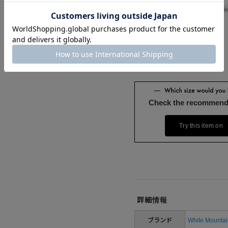
Length
69
Check the recommend
Try this item on
詳細情報
ブランド
White Mountai