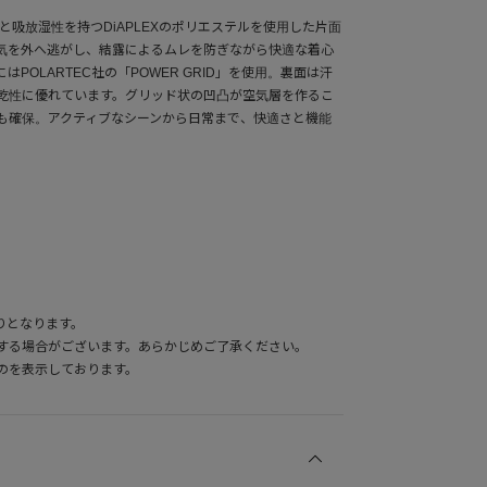
と吸放湿性を持つDiAPLEXのポリエステルを使用した片面
気を外へ逃がし、結露によるムレを防ぎながら快適な着心
POLARTEC社の「POWER GRID」を使用。裏面は汗
乾性に優れています。グリッド状の凹凸が空気層を作るこ
も確保。アクティブなシーンから日常まで、快適さと機能
りとなります。
する場合がございます。あらかじめご了承ください。
のを表示しております。