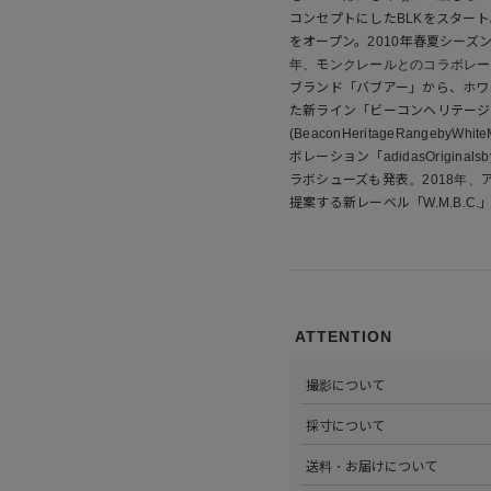
コンセプトにしたBLKをスタート。同
をオープン。2010年春夏シーズ
年、モンクレールとのコラボレーシ
ブランド「バブアー」から、ホワ
た新ライン「ビーコンヘリテージ
(BeaconHeritageRangeby
ボレーション「adidasOriginals
ラボシューズも発表。2018年
提案する新レーベル「W.M.B.C
ATTENTION
撮影について
>当店では自社のスタジオにて
採寸について
心がけています。詳しくは
こち
>全ての商品をひとつひとつ手
送料・お届けについて
部サイズタブか、または
こちら