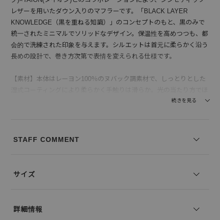
レザーを用いたダウン入りのマフラーです。「BLACK LAYER
KNOWLEDGE（黒を重ねる知識）」のコンセプトのもと、黒のみで
統一されたミニマルでソリッドなデザイン。保温性を高めつつも、都
会的で洗練された印象を与えます。シルエットは首元に柔らかく沿う
長めの設計で、巻き方次第で表情を変えられる仕様です。
【素材】本体はレーヨン100％のヌバック調素材で、しっとりとした
湿式コーティングにより柔らかく手触りは滑らか。光の当たり方でほ
んのり起毛感が感じられ、上品な質感を楽しめます。中綿にはダウン
続きを見る
95％、フェザー5％を使用し、空気を多く含むことで抜群の保温性を
実現。裏地のナイロン100％は滑らかで、首元に心地よくフィットし
ます。見た目のマットな質感と、暖かさの両立が特徴です。
STAFF COMMENT
--------------------------------
透け感：なし
サイズ
裏地の有無：あり
伸縮性：なし
--------------------------------
詳細情報