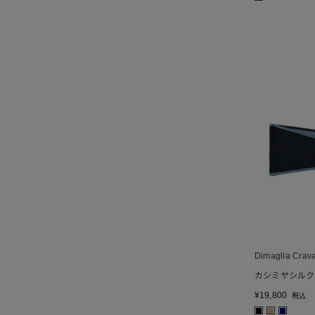
Dimaglia Crava
カシミヤシルク
¥
19,800
税込
■
■
■