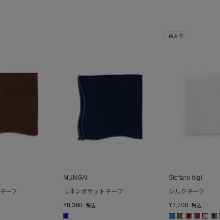
再入荷
MUNGAI
Stefano bigi
チーフ
リネンポケットチーフ
シルクチーフ
¥
8,360
¥
7,700
税込
税込
■
■
■
■
■
■
■