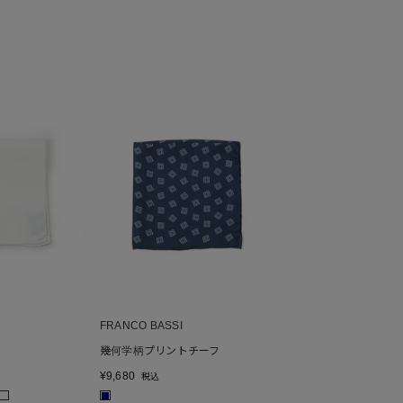
FRANCO BASSI
幾何学柄プリントチーフ
¥
9,680
税込
■