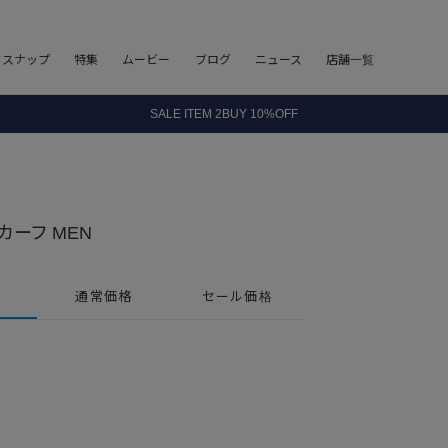
8.5 wedに会員プログラムが生まれ変わります！
フスナップ
特集
ムービー
ブログ
ニュース
店舗一覧
SALE ITEM 2BUY 10%OFF
全国送料無料｜全品正規取扱
8.5 wedに会員プログラムが生まれ変わります！
カーフ MEN
通常価格
セール価格