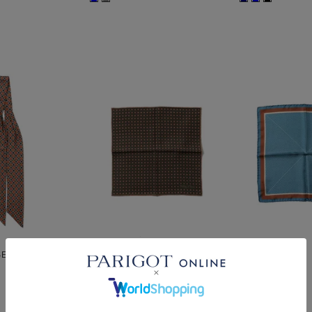
SER
Holliday & Brown
FRANCO BASSI
シルクチーフ
シルクチーフ
¥
10,780
¥
12,100
税込
税込
■
■
■