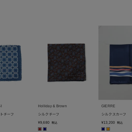
I
Holliday & Brown
GIERRE
トチーフ
シルクチーフ
シルクスカーフ
¥
9,680
¥
13,200
税込
税込
■
■
■
■