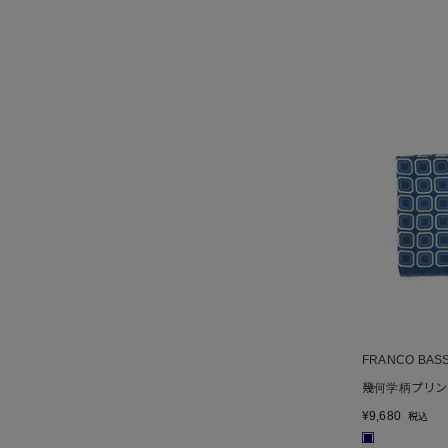
FRANCO BASS
幾何学柄プリン
¥
9,680
税込
■