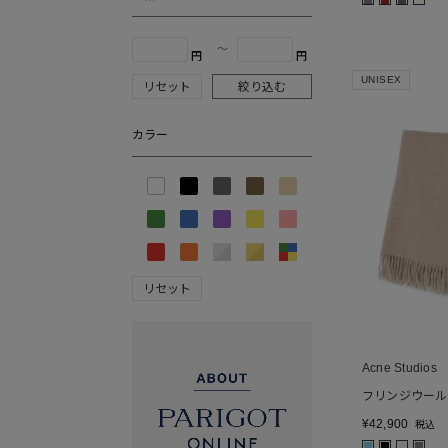
■
■
■
■
〜
円
円
UNISEX
リセット
絞り込む
カラー
リセット
Acne Studios
フリンジウール
¥
42,900
税込
■
■
■
■