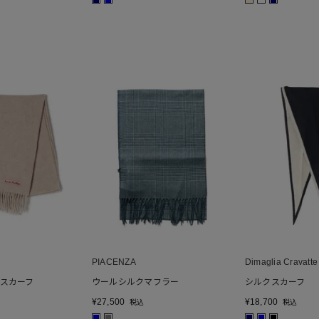
■
■
■
■
PIACENZA
Dimaglia Cravatte
スカーフ
ウールシルクマフラー
シルクスカーフ
¥
27,500
¥
18,700
税込
税込
■
■
■
■
■