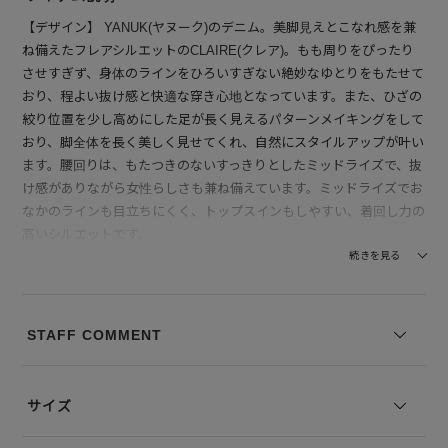
【デザイン】 YANUK(ヤヌーク)のデニム。美脚見えとこなれ感を兼
ね備えたフレアシルエットのCLAIRE(クレア)。もも周りをぴったり
させすぎず、身体のラインをひろいすぎない絶妙なゆとりをもたせて
おり、程よい抜け感と快適な穿き心地となっています。また、ひざの
絞り位置を少し高めにした足が長く見えるパターンメイキングをして
おり、脚全体を長く美しく見せてくれ、自然にスタイルアップが叶い
ます。腰回りは、もたつきのないすっきりとしたミッドライズで、抜
け感がありながら女性らしさも兼ね備えています。ミッドライズでお
なかのラインも目立ちにくく、トップスインもしやすい、着回し力の
高いシルエットです。
カラーは、古着風にマイルドな色落ちを表現したライトグレー。一見
続きを見る
薄く見えますが、ベース色を少し濃い目に残しているので、コントラ
ストが効き、膨張しづらいグレーに仕上げています。通年使いやす
く、様々なコーディネートに馴染みやすい一本です。
STAFF COMMENT
【素材】生地はタテ糸が黒、ヨコ糸が白のストレッチ入りのブラック
デニムで、デニムゆえのカジュアルさとシャープさを兼ね備えていま
サイズ
す。スラブ(ムラ)が控えめで、スッキリとしたカジュアルすぎない落
ち着いた表情が特徴です。