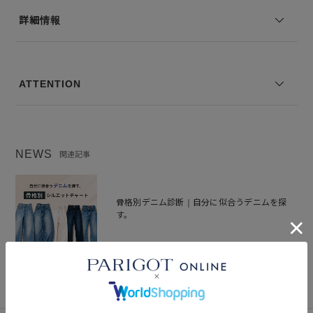
詳細情報
--------------------------------
透け感：なし
裏地の有無：なし
伸縮性：あり
ATTENTION
--------------------------------
※コーディネートアイテムは別売りとなります。
※写真は実際のカラーと若干相違する場合がございます。あらかじめ
NEWS
関連記事
ご了承ください。
※サイズ表記は弊社規定によるものを表示しております。
骨格別デニム診断｜自分に似合うデニムを探
す。
2026.06.15
特集