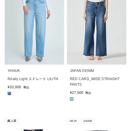
YANUK
JAPAN DENIM
Really Light ストレート LILITH
RED CARD_WIDE STRAIGHT
PANTS
¥
33,000
税込
¥
27,500
税込
■
■
再入荷
NEW
26AW