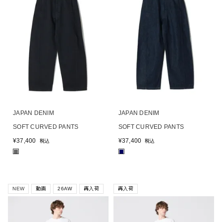
JAPAN DENIM
JAPAN DENIM
SOFT CURVED PANTS
SOFT CURVED PANTS
¥
37,400
¥
37,400
税込
税込
■
■
NEW
動画
26AW
再入荷
再入荷