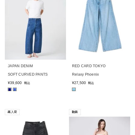
JAPAN DENIM
RED CARD TOKYO
SOFT CURVED PANTS
Relaxy Phoenix
¥
39,600
¥
27,500
税込
税込
■
■
■
再入荷
動画