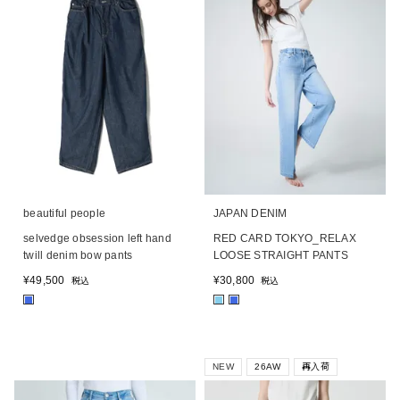
beautiful people
JAPAN DENIM
selvedge obsession left hand
RED CARD TOKYO_RELAX
twill denim bow pants
LOOSE STRAIGHT PANTS
¥
49,500
¥
30,800
税込
税込
■
■
■
NEW
26AW
再入荷