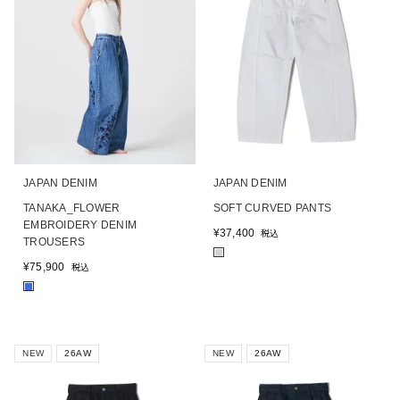
JAPAN DENIM
JAPAN DENIM
TANAKA_FLOWER
SOFT CURVED PANTS
EMBROIDERY DENIM
¥
37,400
税込
TROUSERS
■
¥
75,900
税込
■
NEW
26AW
NEW
26AW