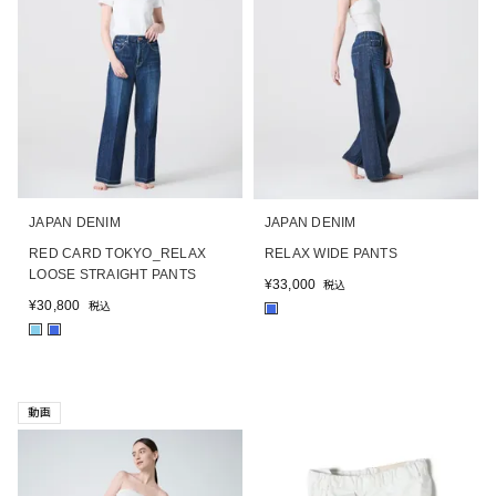
JAPAN DENIM
JAPAN DENIM
RED CARD TOKYO_RELAX
RELAX WIDE PANTS
LOOSE STRAIGHT PANTS
¥
33,000
税込
¥
30,800
税込
■
■
■
動画