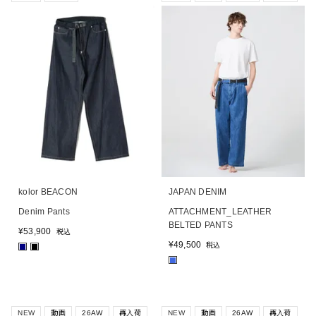
kolor BEACON
JAPAN DENIM
Denim Pants
ATTACHMENT_LEATHER
BELTED PANTS
¥
53,900
税込
¥
49,500
税込
■
■
■
NEW
動画
26AW
再入荷
NEW
動画
26AW
再入荷