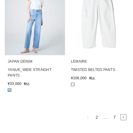
JAPAN DENIM
LEMAIRE
YANUK_WIDE STRAIGHT
TWISTED BELTED PANTS
PANTS
¥
106,000
税込
¥
33,000
税込
■
1
2
…
7