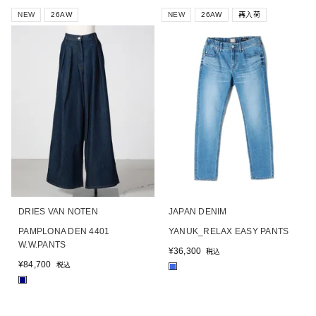
NEW
26AW
NEW
26AW
再入荷
DRIES VAN NOTEN
JAPAN DENIM
PAMPLONA DEN 4401
YANUK_RELAX EASY PANTS
W.W.PANTS
¥
36,300
税込
¥
84,700
税込
■
■