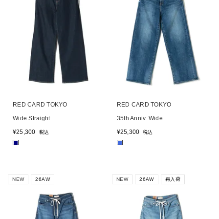
RED CARD TOKYO
RED CARD TOKYO
Wide Straight
35th Anniv. Wide
¥
25,300
¥
25,300
税込
税込
■
■
NEW
26AW
NEW
26AW
再入荷