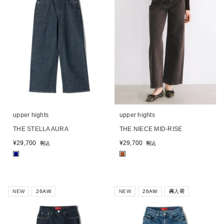
upper hights
upper hights
THE STELLA AURA
THE NIECE MID-RISE
¥
29,700
¥
29,700
税込
税込
■
■
NEW
26AW
NEW
26AW
再入荷