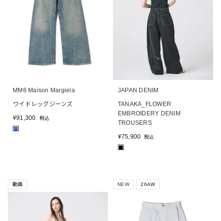
MM6 Maison Margiela
JAPAN DENIM
ワイドレッグジーンズ
TANAKA_FLOWER
EMBROIDERY DENIM
¥
91,300
税込
TROUSERS
■
¥
75,900
税込
■
動画
NEW
26AW