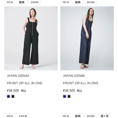
NEW
動画
26AW
NEW
動画
26AW
JAPAN DENIM
JAPAN DENIM
FRONT ZIP ALL IN ONE
FRONT ZIP ALL IN ONE
¥
38,500
¥
38,500
税込
税込
■
■
■
■
NEW
26AW
NEW
動画
26AW
再入荷