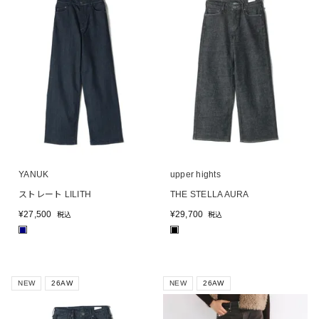
YANUK
upper hights
ストレート LILITH
THE STELLA AURA
¥
27,500
¥
29,700
税込
税込
■
■
NEW
26AW
NEW
26AW