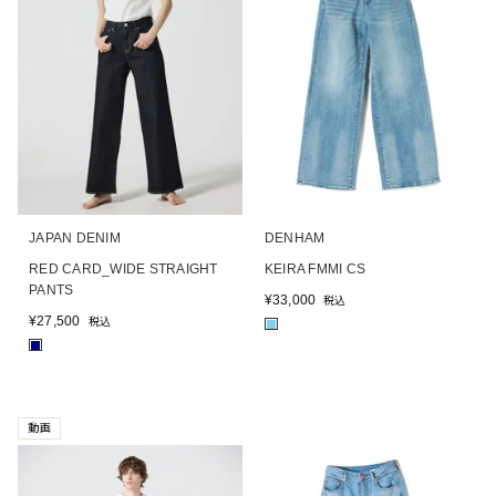
JAPAN DENIM
DENHAM
RED CARD_WIDE STRAIGHT
KEIRA FMMI CS
PANTS
¥
33,000
税込
¥
27,500
税込
■
■
動画