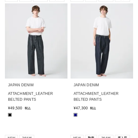
JAPAN DENIM
JAPAN DENIM
ATTACHMENT_LEATHER
ATTACHMENT_LEATHER
BELTED PANTS
BELTED PANTS
¥
49,500
¥
47,300
税込
税込
■
■
NEW
26AW
NEW
動画
26AW
再入荷