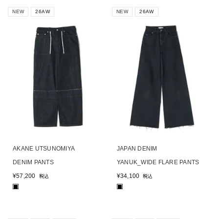
NEW
26AW
NEW
26AW
AKANE UTSUNOMIYA
JAPAN DENIM
DENIM PANTS
YANUK_WIDE FLARE PANTS
¥
57,200
¥
34,100
税込
税込
■
■