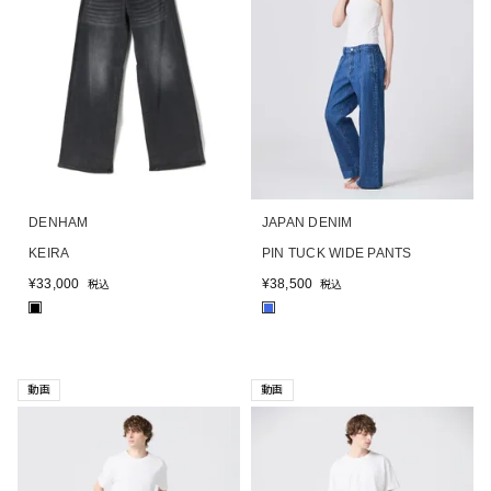
DENHAM
JAPAN DENIM
KEIRA
PIN TUCK WIDE PANTS
¥
33,000
¥
38,500
税込
税込
■
■
動画
動画