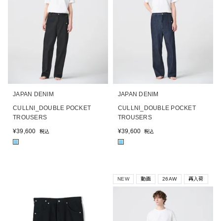
JAPAN DENIM
JAPAN DENIM
CULLNI_DOUBLE POCKET
CULLNI_DOUBLE POCKET
TROUSERS
TROUSERS
¥
39,600
¥
39,600
税込
税込
■
■
NEW
動画
26AW
再入荷