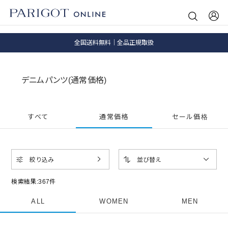
8.5 wedに会員プログラムが生まれ変わります！
SALE ITEM 2BUY 10%OFF
全国送料無料｜全品正規取扱
8.5 wedに会員プログラムが生まれ変わります！
デニムパンツ(通常価格)
すべて
通常価格
セール価格
絞り込み
並び替え
検索結果:
367
件
ALL
WOMEN
MEN