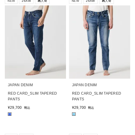
NEW
26AW
再入荷
NEW
26AW
再入荷
JAPAN DENIM
JAPAN DENIM
RED CARD_SLIM TAPERED
RED CARD_SLIM TAPERED
PANTS
PANTS
¥
29,700
¥
29,700
税込
税込
■
■