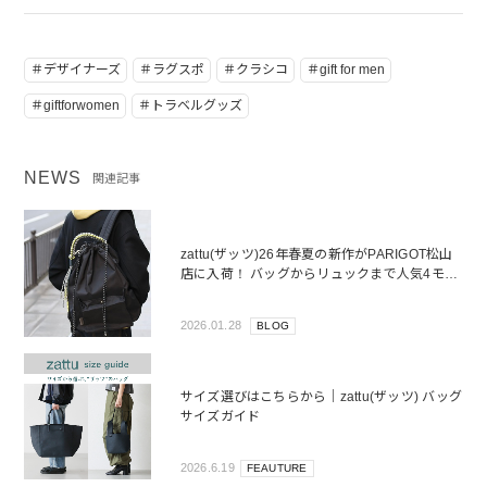
＃デザイナーズ
＃ラグスポ
＃クラシコ
＃gift for men
＃giftforwomen
＃トラベルグッズ
NEWS
関連記事
zattu(ザッツ)26年春夏の新作がPARIGOT松山
店に入荷！ バッグからリュックまで人気4モデ
ルを徹底解説！
2026.01.28
BLOG
サイズ選びはこちらから｜zattu(ザッツ) バッグ
サイズガイド
2026.6.19
FEAUTURE