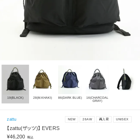
19(BLACK)
28(M.KHAKI)
86(DARK BLUE)
16(CHARCOAL
GRAY)
zattu
NEW
26AW
再入荷
UNISEX
【zattu(ザッツ)】 EVERS
¥
46,200
税込