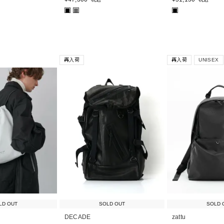
■
■
■
再入荷
再入荷
UNISEX
LD OUT
SOLD OUT
SOLD 
DECADE
zattu