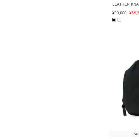
LEATHER KN
¥
99,000
¥
69,
■
SO