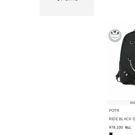
SO
POTR
RIDE BLACK 
¥
78,100
税込
■