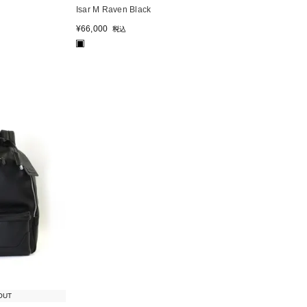
Isar M Raven Black
¥
66,000
税込
■
OUT