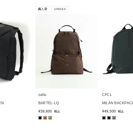
再入荷
UNISEX
zattu
CFCL
RN
BARTEL-LQ
MILAN BACKPAC
¥
39,600
¥
49,500
税込
税込
■
■
■
■
■
■