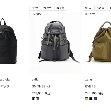
NEW
26AW
再入荷
NEW
26AW
UNISEX
UNISEX
rgiela
zattu
zattu
クパック
SMITHEE-K2
EVERS
¥
48,950
¥
46,200
税込
税込
■
■
■
■
■