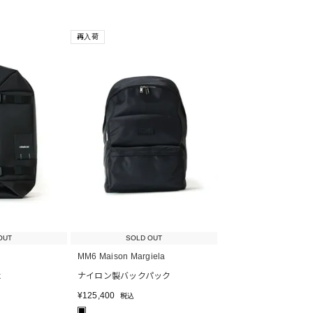
再入荷
OUT
SOLD OUT
MM6 Maison Margiela
k
ナイロン製バックパック
¥
125,400
税込
■