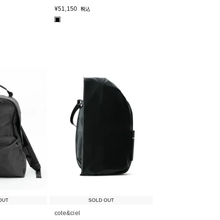
¥
51,150
税込
■
OUT
SOLD OUT
cote&ciel