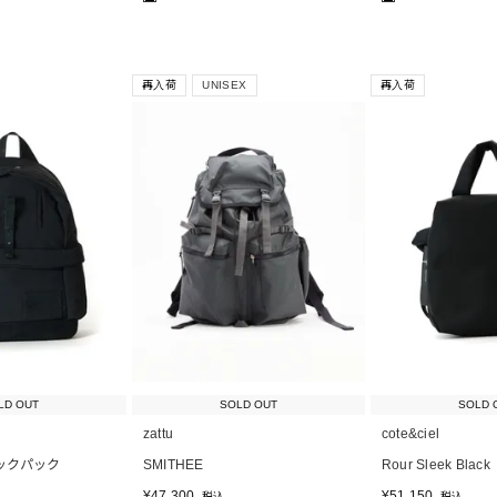
再入荷
UNISEX
再入荷
LD OUT
SOLD OUT
SOLD 
zattu
cote&ciel
バックパック
SMITHEE
Rour Sleek Black
¥
47,300
¥
51,150
税込
税込