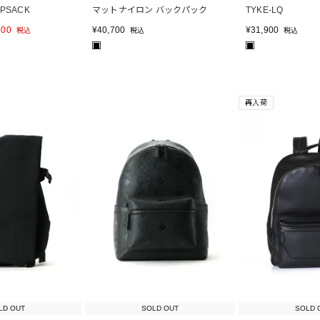
APSACK
マットナイロン バックパック
TYKE-LQ
300
¥
40,700
¥
31,900
税込
税込
税込
■
■
再入荷
LD OUT
SOLD OUT
SOLD 