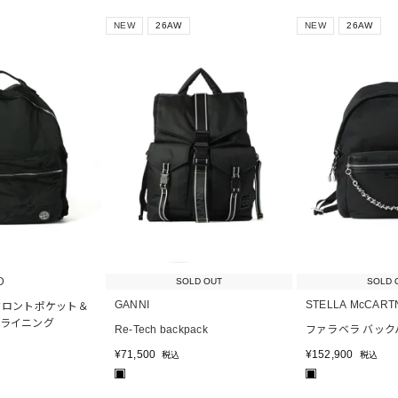
NEW
26AW
NEW
26AW
D
SOLD OUT
SOLD 
GANNI
STELLA McCART
フロントポケット＆
ライニング
Re-Tech backpack
ファラベラ バック
¥
71,500
¥
152,900
税込
税込
■
■