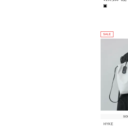
■
SALE
SO
HYKE