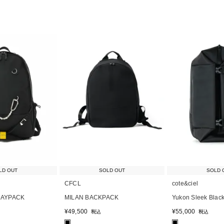
LD OUT
SOLD OUT
SOLD 
CFCL
cote&ciel
DAYPACK
MILAN BACKPACK
Yukon Sleek Blac
¥
49,500
¥
55,000
税込
税込
■
■