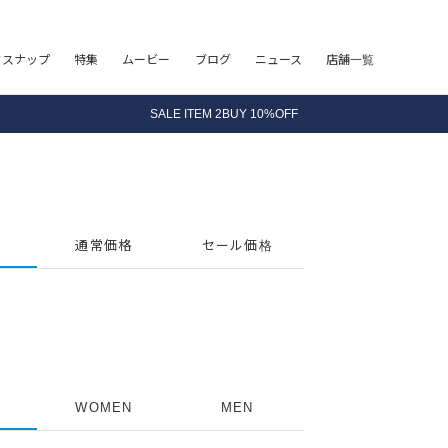
8.5 wedに会員プログラムが生まれ変わります！
フスナップ
特集
ムービー
ブログ
ニュース
店舗一覧
SALE ITEM 2BUY 10%OFF
全国送料無料｜全品正規取扱
8.5 wedに会員プログラムが生まれ変わります！
通常価格
セール価格
WOMEN
MEN