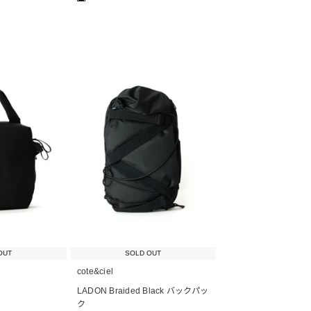
OUT
SOLD OUT
cote&ciel
LADON Braided Black バックパッ
ク