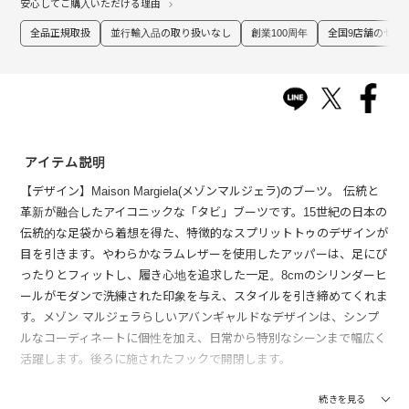
安心してご購入いただける理由
全品正規取扱
並行輸入品の取り扱いなし
創業100周年
全国9店舗のセレ
アイテム説明
【デザイン】Maison Margiela(メゾンマルジェラ)のブーツ。 伝統と
革新が融合したアイコニックな「タビ」ブーツです。15世紀の日本の
伝統的な足袋から着想を得た、特徴的なスプリットトゥのデザインが
目を引きます。やわらかなラムレザーを使用したアッパーは、足にぴ
ったりとフィットし、履き心地を追求した一足。8cmのシリンダーヒ
ールがモダンで洗練された印象を与え、スタイルを引き締めてくれま
す。メゾン マルジェラらしいアバンギャルドなデザインは、シンプ
ルなコーディネートに個性を加え、日常から特別なシーンまで幅広く
活躍します。後ろに施されたフックで開閉します。
【素材】 柔らかなナッパレザーが足に馴染み、驚くほどの履き心地
続きを見る