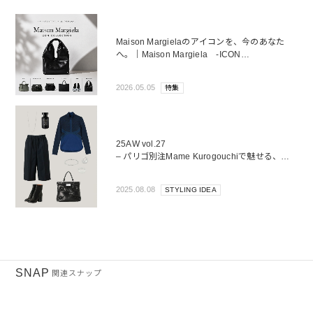
Maison Margielaのアイコンを、今のあなた
へ。｜Maison Margiela -ICON
COLLECTION-
2026.05.05
特集
25AW vol.27
– パリゴ別注Mame Kurogouchiで魅せる、初
秋のモードスタイル –
2025.08.08
STYLING IDEA
SNAP
関連スナップ