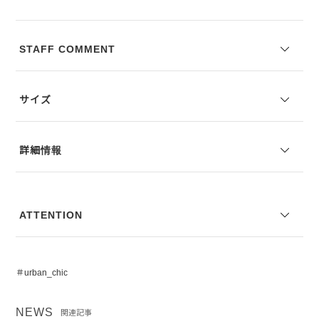
を実現します。アッパー、ライニング、インナー、ソールすべてにカ
ーフレザーを使用し、上質感と耐久性を兼ね備えています。コントラ
ストを加えるラバーソールは、滑りにくく安定感を提供し、デザイン
STAFF COMMENT
と機能性を両立させています。全体的に上品な光沢があり、時間とと
もに味わい深くなり、愛用するほどに魅力を増します。
サイズ
※コーディネートアイテムは別売りとなります。
※写真は実際のカラーと若干相違する場合がございます。あらかじめ
ご了承ください。
詳細情報
※サイズ表記は弊社規定によるものを表示しております。
ATTENTION
＃urban_chic
NEWS
関連記事