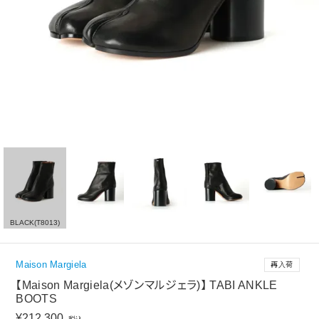
BLACK(T8013)
Maison Margiela
再入荷
【Maison Margiela(メゾンマルジェラ)】 TABI ANKLE
BOOTS
¥
212,300