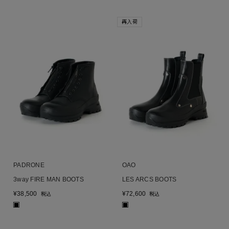
再入荷
PADRONE
OAO
3way FIRE MAN BOOTS
LES ARCS BOOTS
¥
38,500
¥
72,600
税込
税込
■
■