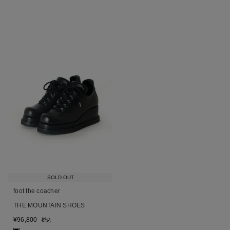
SOLD OUT
foot the coacher
THE MOUNTAIN SHOES
¥
96,800
税込