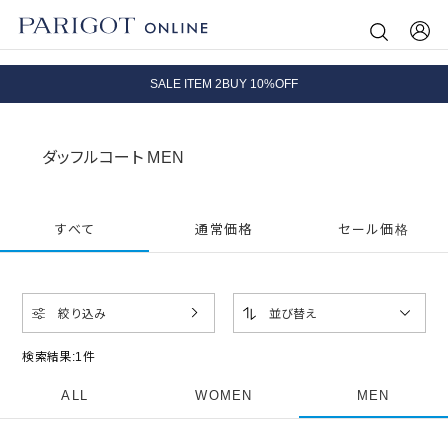
8.5 wedに会員プログラムが生まれ変わります！
SALE ITEM 2BUY 10%OFF
全国送料無料｜全品正規取扱
ダッフルコート MEN
8.5 wedに会員プログラムが生まれ変わります！
すべて
通常価格
セール価格
絞り込み
並び替え
検索結果:
1
件
ALL
WOMEN
MEN