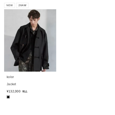
NEW
26AW
kolor
Jacket
¥
132,000
税込
■