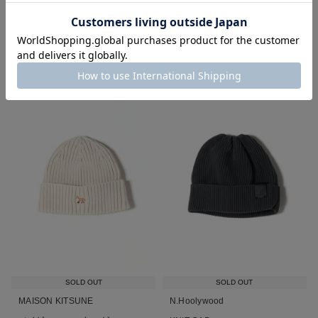
¥
22,000
¥
17,600
税込
税込
■
■
SOLD OUT
SOLD OUT
MAISON KITSUNE
N.Hoolywood