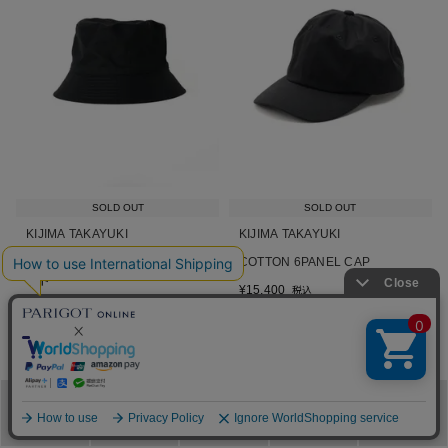
SOLD OUT
SOLD OUT
KIJIMA TAKAYUKI
KIJIMA TAKAYUKI
ベンタイルコットン バケットハ
COTTON 6PANEL CAP
ット
¥
15,400
税込
¥
15,400
税込
■
■
■
■
■
メニュー
カテゴリ
ブランド
閲覧履歴
カート