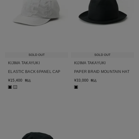
SOLD OUT
SOLD OUT
KIJIMA TAKAYUKI
KIJIMA TAKAYUKI
ELASTIC BACK 6PANEL CAP
PAPER BRAID MOUNTAIN HAT
¥
15,400
¥
33,000
税込
税込
■
■
■