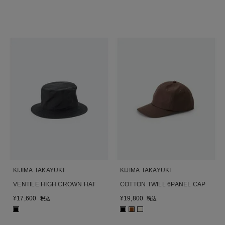
KIJIMA TAKAYUKI
KIJIMA TAKAYUKI
VENTILE HIGH CROWN HAT
COTTON TWILL 6PANEL CAP
¥
17,600
¥
19,800
税込
税込
■
■
■
■