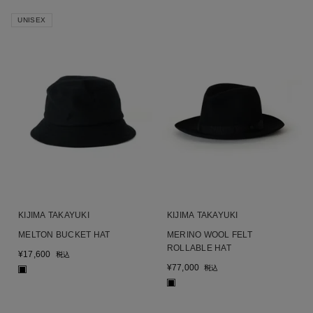
UNISEX
KIJIMA TAKAYUKI
KIJIMA TAKAYUKI
MELTON BUCKET HAT
MERINO WOOL FELT
ROLLABLE HAT
¥
17,600
税込
¥
77,000
税込
■
■