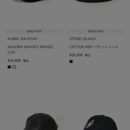
SOLD OUT
SOLD OUT
KIJIMA TAKAYUKI
STONE ISLAND
ANGORA SHAGGY 6PANEL
COTTON REP バケットハット
CAP
¥
28,600
税込
¥
19,800
税込
■
■
■