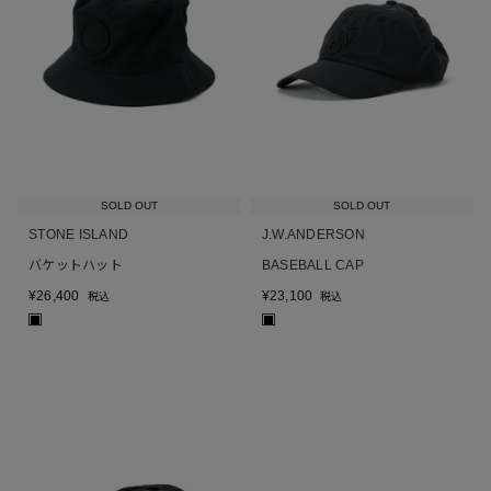
SOLD OUT
SOLD OUT
STONE ISLAND
J.W.ANDERSON
バケットハット
BASEBALL CAP
¥
26,400
¥
23,100
税込
税込
■
■