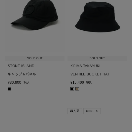
SOLD OUT
SOLD OUT
STONE ISLAND
KIJIMA TAKAYUKI
キャップ 6パネル
VENTILE BUCKET HAT
¥
30,800
¥
15,400
税込
税込
■
■
■
再入荷
UNISEX