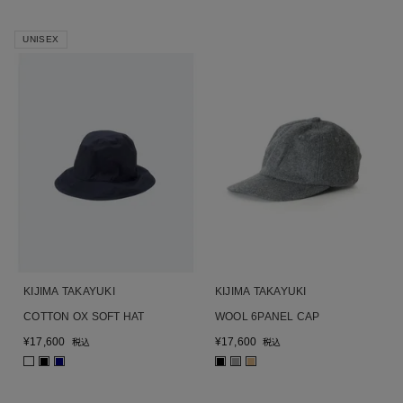
UNISEX
KIJIMA TAKAYUKI
KIJIMA TAKAYUKI
COTTON OX SOFT HAT
WOOL 6PANEL CAP
¥
17,600
¥
17,600
税込
税込
■
■
■
■
■