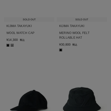
SOLD OUT
SOLD OUT
KIJIMA TAKAYUKI
KIJIMA TAKAYUKI
WOOL WATCH CAP
MERINO WOOL FELT
ROLLABLE HAT
¥
14,300
税込
¥
30,800
税込
■
■
■