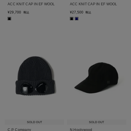
ACC KNIT CAP IN EF WOOL
ACC KNIT CAP IN EF WOOL
¥
29,700
¥
27,500
税込
税込
■
■
■
SOLD OUT
SOLD OUT
C.P. Company
N.Hoolywood