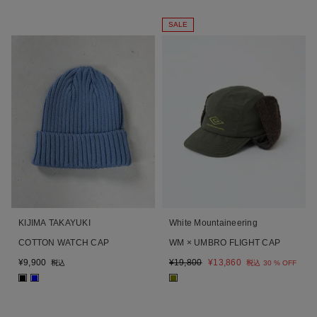
SALE
KIJIMA TAKAYUKI
White Mountaineering
COTTON WATCH CAP
WM × UMBRO FLIGHT CAP
¥
9,900
¥
19,800
¥
13,860
税込
税込
30 % OFF
■
■
■