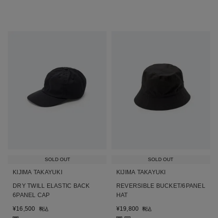
SOLD OUT
SOLD OUT
KIJIMA TAKAYUKI
KIJIMA TAKAYUKI
DRY TWILL ELASTIC BACK
REVERSIBLE BUCKET/6PANEL
6PANEL CAP
HAT
¥
16,500
¥
19,800
税込
税込