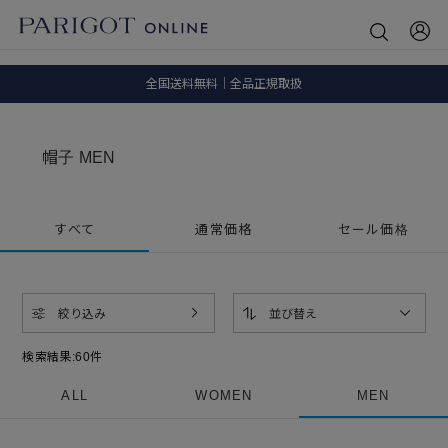
8.5 wedに会員プログラムが生まれ変わります！
SALE ITEM 2BUY 10%OFF
全国送料無料｜全品正規取扱
8.5 wedに会員プログラムが生まれ変わります！
帽子 MEN
すべて
通常価格
セール価格
絞り込み
並び替え
検索結果:
60
件
ALL
WOMEN
MEN