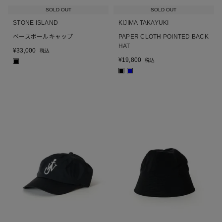
SOLD OUT
SOLD OUT
STONE ISLAND
KIJIMA TAKAYUKI
ベースボールキャップ
PAPER CLOTH POINTED BACK
HAT
¥
33,000
税込
¥
19,800
税込
■
■
■