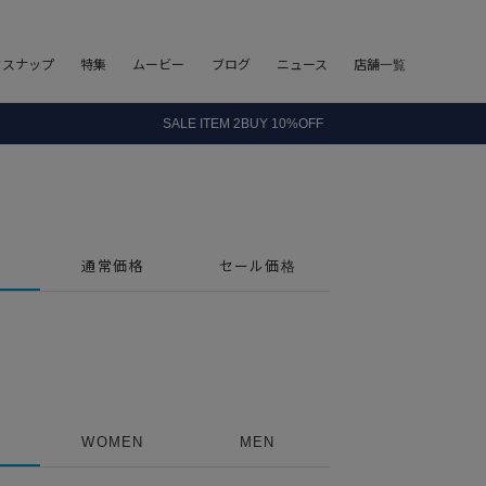
フスナップ
特集
ムービー
ブログ
ニュース
店舗一覧
8.5 wedに会員プログラムが生まれ変わります！
SALE ITEM 2BUY 10%OFF
全国送料無料｜全品正規取扱
8.5 wedに会員プログラムが生まれ変わります！
通常価格
セール価格
WOMEN
MEN