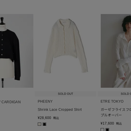
SOLD OUT
SOLD 
PHEENY
ETRE TOKYO
W CARDIGAN
Shrink Lace Cropped Shirt
ガーゼフライスフ
プルオーバー
¥
28,600
税込
¥
17,600
税込
■
■
■