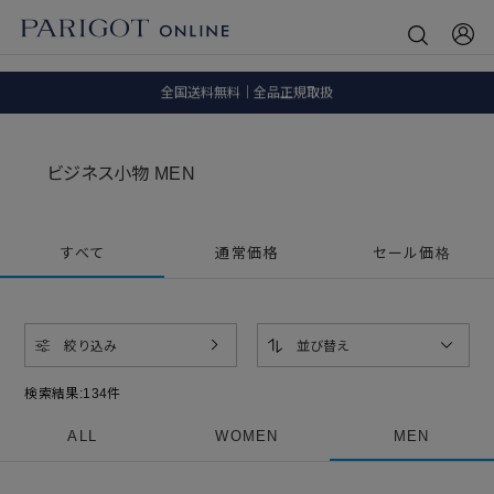
8.5 wedに会員プログラムが生まれ変わります！
SALE ITEM 2BUY 10%OFF
全国送料無料｜全品正規取扱
8.5 wedに会員プログラムが生まれ変わります！
ビジネス小物 MEN
すべて
通常価格
セール価格
絞り込み
並び替え
検索結果:
134
件
ALL
WOMEN
MEN