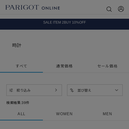
8.5 wedに会員プログラムが生まれ変わります！
SALE ITEM 2BUY 10%OFF
全国送料無料｜全品正規取扱
8.5 wedに会員プログラムが生まれ変わります！
時計
すべて
通常価格
セール価格
絞り込み
並び替え
検索結果:
39
件
ALL
WOMEN
MEN