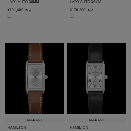
LADY AUTO 36MM
LADY AUTO 36MM
¥
191,400
¥
178,200
税込
税込
SOLD OUT
SOLD OUT
HAMILTON
HAMILTON