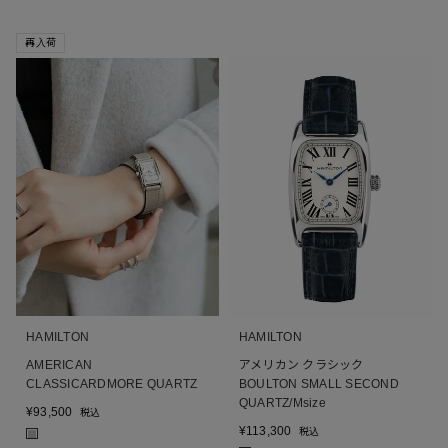
再入荷
HAMILTON
HAMILTON
AMERICAN
アメリカン クラシック
CLASSICARDMORE QUARTZ
BOULTON SMALL SECOND
QUARTZ/Msize
¥
93,500
税込
¥
113,300
税込
■