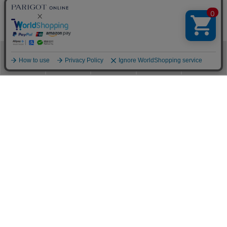
アクセ 100周年記念サイト
PARIGOT OFFICIAL SITE
パリゴ 公式サイト
ACCES CORPORATE SITE
メニュー
カテゴリ
ブランド
閲覧履歴
カート
アクセ コーポレートサイト
ACCES RECRUITE SITE
アクセ採用サイト
PARIGOT 公式アプリ
新着情報を、プッシュ通知でいち早くお届け。
※当サイト掲載写真のオークションなどへの二次転用を固く禁じます。
©︎ACCES co. ltd. all rights reserved