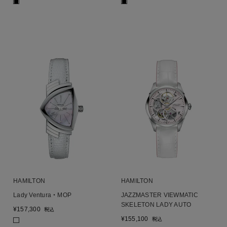
■
■
HAMILTON
HAMILTON
Lady Ventura・MOP
JAZZMASTER VIEWMATIC
SKELETON LADY AUTO
¥
157,300
税込
¥
155,100
税込