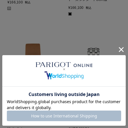
¥
166,100
税込
¥
166,100
税込
■
■
HAMILTON
HAMILTON
アメリカン クラシック Intra-
ジャズマスター OPEN HEART