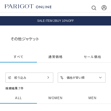
8.5 wedに会員プログラムが生まれ変わります！
SALE ITEM 2BUY 10%OFF
全国送料無料｜全品正規取扱
その他ジャケット
8.5 wedに会員プログラムが生まれ変わります！
すべて
通常価格
セール価格
絞り込み
価格が安い順
検索結果:
7
件
ALL
WOMEN
MEN