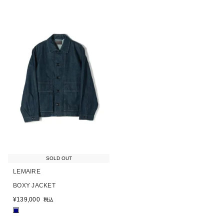
SOLD OUT
LEMAIRE
BOXY JACKET
¥
139,000
税込
■