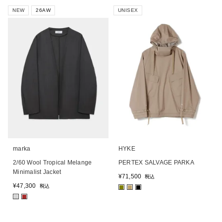
NEW
26AW
UNISEX
marka
HYKE
2/60 Wool Tropical Melange
PERTEX SALVAGE PARKA
Minimalist Jacket
¥
71,500
税込
¥
47,300
税込
■
■
■
■
■