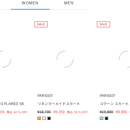
WOMEN
MEN
SALE
SALE
PARIGOT
PARIGOT
G FLARED SK
リネンマーメイドスカート
コクーン スカート
200
¥
18,700
¥
9,350
¥
19,800
¥
9,900
税込
40 % OFF
税込
50 % OFF
■
■
■
■
■