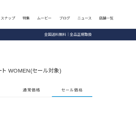
8.5 wedに会員プログラムが生まれ変わります！
フスナップ
特集
ムービー
ブログ
ニュース
店舗一覧
SALE ITEM 2BUY 10%OFF
全国送料無料｜全品正規取扱
8.5 wedに会員プログラムが生まれ変わります！
ト WOMEN(セール対象)
通常価格
セール価格