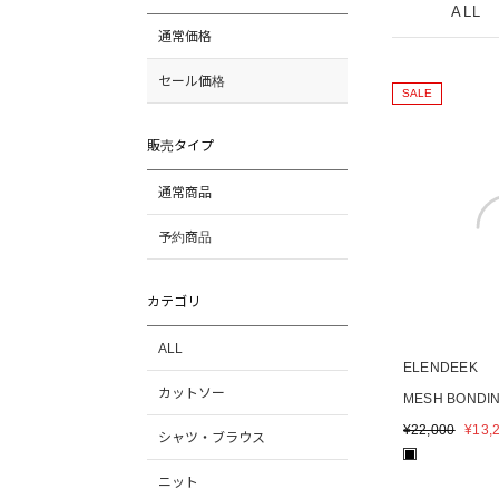
ALL
通常価格
セール価格
SALE
販売タイプ
通常商品
予約商品
カテゴリ
ALL
ELENDEEK
カットソー
MESH BONDIN
¥
22,000
¥
13,
シャツ・ブラウス
■
ニット