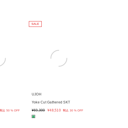
SALE
UJOH
Yoke Cut Gathered SKT
¥
69,300
¥
48,510
税込
50 % OFF
税込
30 % OFF
■