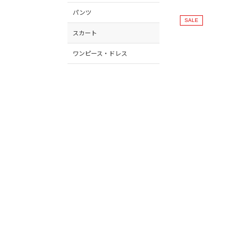
パンツ
SALE
スカート
ワンピース・ドレス
ジャケット
コート
シューズ
バッグ
PARIGOT
アクセサリー・時計
キルテッドスカ
¥
22,000
¥
13,
小物
■
■
ウェルネスアイテム
価格