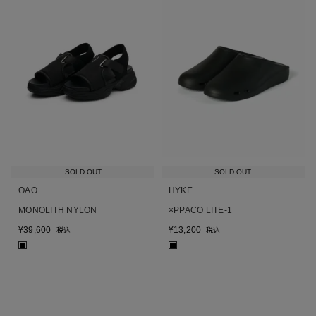
SOLD OUT
SOLD OUT
OAO
HYKE
MONOLITH NYLON
×PPACO LITE-1
¥
39,600
¥
13,200
税込
税込
■
■