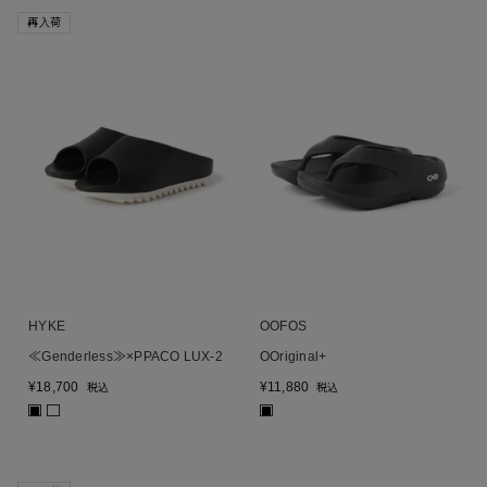
再入荷
HYKE
OOFOS
≪Genderless≫×PPACO LUX-2
OOriginal+
¥
18,700
¥
11,880
税込
税込
■
■