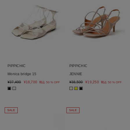
PIPPICHIC
PIPPICHIC
Monica bridge 15
JENNIE
¥
37,400
¥
18,700
¥
38,500
¥
19,250
税込
50 % OFF
税込
50 % OFF
■
■
■
■
■
SALE
SALE