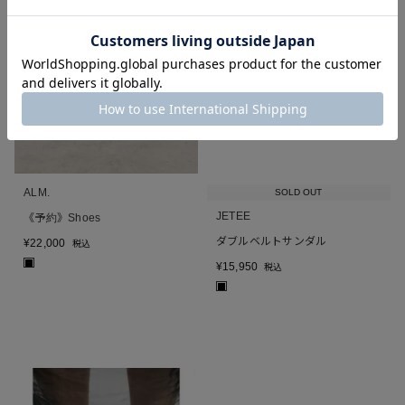
ALM.
SOLD OUT
JETEE
《予約》Shoes
ダブルベルトサンダル
¥
22,000
税込
■
¥
15,950
税込
■