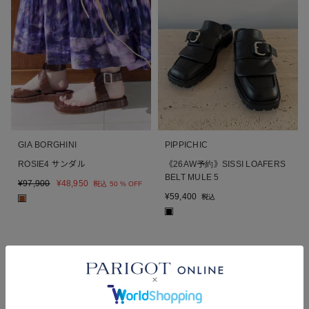
GIA BORGHINI
PIPPICHIC
ROSIE4 サンダル
《26AW予約》SISSI LOAFERS
BELT MULE 5
¥
97,900
¥
48,950
税込
50 % OFF
¥
59,400
税込
■
■
NEW
26AW
予約