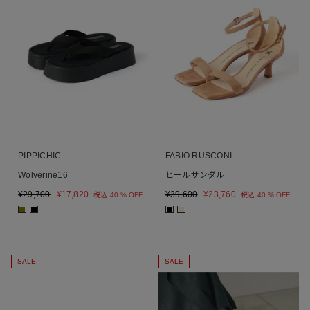
PIPPICHIC
FABIO RUSCONI
Wolverine16
ヒールサンダル
¥
29,700
¥
17,820
¥
39,600
¥
23,760
税込
40 % OFF
税込
40 % OFF
■
■
■
■
SALE
SALE