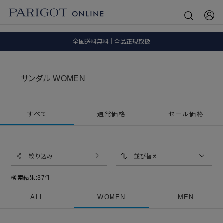
8.5 wedに会員プログラムが生まれ変わります！
SALE ITEM 2BUY 10%OFF
全国送料無料｜全品正規取扱
8.5 wedに会員プログラムが生まれ変わります！
サンダル WOMEN
すべて
通常価格
セール価格
絞り込み
並び替え
検索結果:
37
件
ALL
WOMEN
MEN