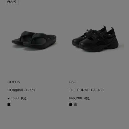
再入荷
OOFOS
OAO
OOriginal - Black
THE CURVE 1 AERO
¥
8,580
¥
46,200
税込
税込
■
■
■