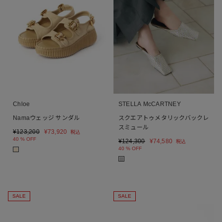
Chloe
STELLA McCARTNEY
Namaウェッジ サンダル
スクエアトゥメタリックバックレ
スミュール
¥
123,200
¥
73,920
税込
40 % OFF
¥
124,300
¥
74,580
税込
40 % OFF
■
■
SALE
SALE