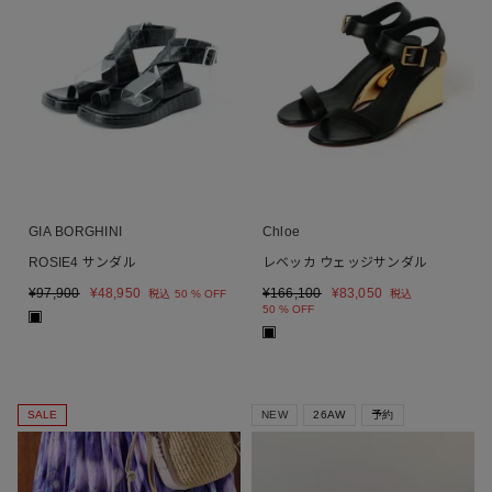
GIA BORGHINI
Chloe
ROSIE4 サンダル
レベッカ ウェッジサンダル
¥
97,900
¥
48,950
¥
166,100
¥
83,050
税込
50 % OFF
税込
50 % OFF
■
■
SALE
NEW
26AW
予約