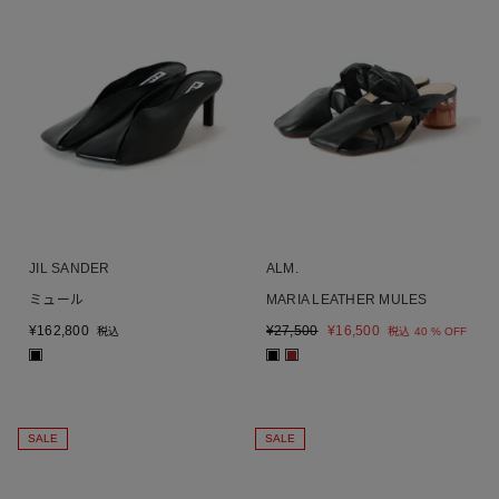
JIL SANDER
ALM.
ミュール
MARIA LEATHER MULES
¥
162,800
¥
27,500
¥
16,500
税込
税込
40 % OFF
■
■
■
SALE
SALE