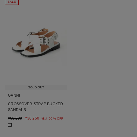
SALE
SOLD OUT
GANNI
CROSSOVER-STRAP BUCKED
SANDALS
¥
60,500
¥
30,250
税込
50 % OFF