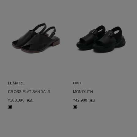
LEMAIRE
OAO
CROSS FLAT SANDALS
MONOLITH
¥
108,000
¥
42,900
税込
税込
■
■